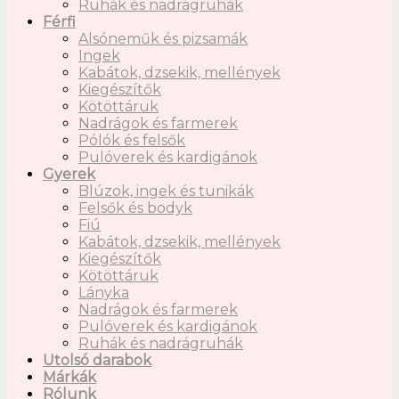
Ruhák és nadrágruhák
Férfi
Alsóneműk és pizsamák
Ingek
Kabátok, dzsekik, mellények
Kiegészítők
Kötöttáruk
Nadrágok és farmerek
Pólók és felsők
Pulóverek és kardigánok
Gyerek
Blúzok, ingek és tunikák
Felsők és bodyk
Fiú
Kabátok, dzsekik, mellények
Kiegészítők
Kötöttáruk
Lányka
Nadrágok és farmerek
Pulóverek és kardigánok
Ruhák és nadrágruhák
Utolsó darabok
Márkák
Rólunk