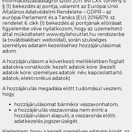
információszabadságról szóló 2011. évi CXII. törvény 5.
§ (1) bekezdés a) pontja, valamint az Európai Unió
Általános Adatvédelmi Rendelete – GDPR – az
európai Parlament és a Tanács (EU) 2016/679. sz.
rendelet 6. cikk (1) bekezdés a) pontjának előírásait
figyelembe véve nyilatkozom, hogy az üzemeltető
által működtetett www.stylishoutlet.hu rendszerbe
(a továbbiakban: weboldal), során szükséges
személyes adataim kezeléséhez hozzájárulásomat
adom.
A hozzájárulásom a következő mellékletben foglalt
adatokra vonatkozik: kezelt adatok köre. (kezelt
adatok köre: személyes adatok: név, kapcsolattartó
adatok, elektronikus adatok)
A hozzájárulás megadása előtt tudomásul veszem,
hogy
hozzájárulásomat bármikor visszavonhatom,
a hozzájárulás visszavonása nem érinti a
hozzájáruláson alapuló, a visszavonás előtti
adatkezelés jogszerűségét.
Kijelentem, hogy a kezelt személyes adataim körét, az