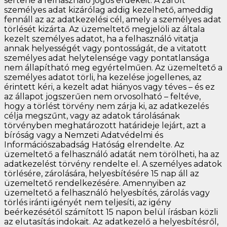
sértené a felhasználó jogos érdekeit. A zárolt
személyes adat kizárólag addig kezelhető, ameddig
fennáll az az adatkezelési cél, amely a személyes adat
törlését kizárta. Az üzemeltető megjelöli az általa
kezelt személyes adatot, ha a felhasználó vitatja
annak helyességét vagy pontosságát, de a vitatott
személyes adat helytelensége vagy pontatlansága
nem állapítható meg egyértelműen. Az üzemeltető a
személyes adatot törli, ha kezelése jogellenes, az
érintett kéri, a kezelt adat hiányos vagy téves – és ez
az állapot jogszerűen nem orvosolható – feltéve,
hogy a törlést törvény nem zárja ki, az adatkezelés
célja megszűnt, vagy az adatok tárolásának
törvényben meghatározott határideje lejárt, azt a
bíróság vagy a Nemzeti Adatvédelmi és
Információszabadság Hatóság elrendelte. Az
üzemeltető a felhasználó adatát nem törölheti, ha az
adatkezelést törvény rendelte el. A személyes adatok
törlésére, zárolására, helyesbítésére 15 nap áll az
üzemeltető rendelkezésére. Amennyiben az
üzemeltető a felhasználó helyesbítés, zárolás vagy
törlés iránti igényét nem teljesíti, az igény
beérkezésétől számított 15 napon belül írásban közli
az elutasítás indokait. Az adatkezelő a helyesbítésről,