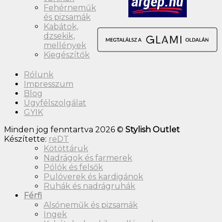
Fehérneműk
és pizsamák
Kabátok,
dzsekik,
mellények
Kiegészítők
Rólunk
Impresszum
Blog
Ügyfélszolgálat
GYIK
Minden jog fenntartva 2026 ©
Stylish Outlet
Készítette:
reDT
Kötöttáruk
Nadrágok és farmerek
Pólók és felsők
Pulóverek és kardigánok
Ruhák és nadrágruhák
Férfi
Alsóneműk és pizsamák
Ingek