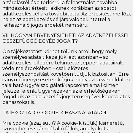
a zárolásról és a törlésről a felhasználót, továbbá
mindazokat értesíti, akiknek korábban az adatot
adatkezelés céljára továbbította. Az értesítést mellőzi,
ha ez az adatkezelés céljára való tekintettel a
felhasználó jogos érdekét nem sérti.
VII. HOGYAN ÉRVÉNYESÍTHETI AZ ADATKEZELÉSSEL
ÖSSZEFÜGGŐ EGYÉB JOGAIT?
Ön tájékoztatást kérhet tőlünk arról, hogy mely
személyes adatait kezeljük, ezt azonban – az
adatkezelés jellegére tekintettel, éppen adatainak
védelme érdekében – csak előzetes
személyazonosítást követően tudjuk biztosítani. Erre
irányuló igénye esetén kérjük, hogy azt a weboldalon
található ügyfélszolgálati/kapcsolati email címen
jelezze felénk. Ugyanezeken az elérhetőségeken
fogadjuk az adatkezelés jogszerűségével kapcsolatos
panaszokat is.
TÁJÉKOZTATÓ COOKIE-K HASZNÁLATÁRÓL
Mi a cookie (azaz süti)? A cookie-k (sütik) kisméretű,
szövegből és számból álló fájlok, amelyeket a