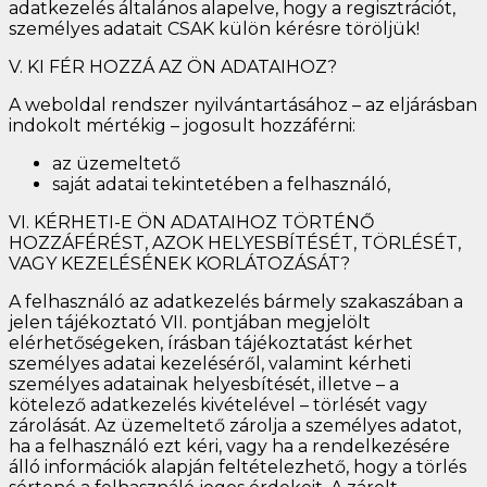
adatkezelés általános alapelve, hogy a regisztrációt,
személyes adatait CSAK külön kérésre töröljük!
V. KI FÉR HOZZÁ AZ ÖN ADATAIHOZ?
A weboldal rendszer nyilvántartásához – az eljárásban
indokolt mértékig – jogosult hozzáférni:
az üzemeltető
saját adatai tekintetében a felhasználó,
VI. KÉRHETI-E ÖN ADATAIHOZ TÖRTÉNŐ
HOZZÁFÉRÉST, AZOK HELYESBÍTÉSÉT, TÖRLÉSÉT,
VAGY KEZELÉSÉNEK KORLÁTOZÁSÁT?
A felhasználó az adatkezelés bármely szakaszában a
jelen tájékoztató VII. pontjában megjelölt
elérhetőségeken, írásban tájékoztatást kérhet
személyes adatai kezeléséről, valamint kérheti
személyes adatainak helyesbítését, illetve – a
kötelező adatkezelés kivételével – törlését vagy
zárolását. Az üzemeltető zárolja a személyes adatot,
ha a felhasználó ezt kéri, vagy ha a rendelkezésére
álló információk alapján feltételezhető, hogy a törlés