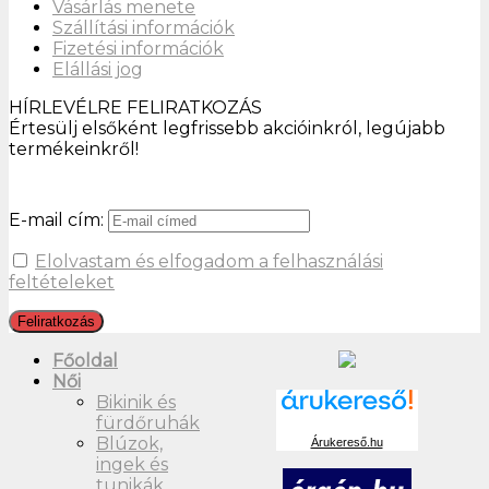
Vásárlás menete
Szállítási információk
Fizetési információk
Elállási jog
HÍRLEVÉLRE FELIRATKOZÁS
Értesülj elsőként legfrissebb akcióinkról, legújabb
termékeinkről!
E-mail cím:
Elolvastam és elfogadom a felhasználási
feltételeket
Főoldal
Női
Bikinik és
fürdőruhák
Blúzok,
Árukereső.hu
ingek és
tunikák