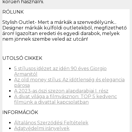
körűen használni.
RÓLUNK
Stylish Outlet- Mert a márkák a szenvedélyünk...
Designer márkák külföldi outletekből, megfizethető
áron! Igazoltan eredeti és egyedi darabok, melyek
nem jönnek szembe veled az utcán!
UTOLSÓ CIKKEK
5 stílusos idézet az idén 90 éves Giorgio
Armanitól
Az old money stílus: Az időtlenség és elegancia
párosa
A 2023-as őszi szezon alapdarabjai I. rész
A divat világa a filmvásznon: TOP 5 kedvenc
filmünk a divattal kapcsolatban
INFORMÁCIÓK
Általános Szerződési Feltételek
Adatvédelmi irányelvek