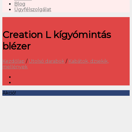
Blog
Ügyfélszolgálat
Creation L kígyómintás
blézer
Kezdőlap
/
Utolsó darabok
/
Kabátok, dzsekik,
mellények
Akció!