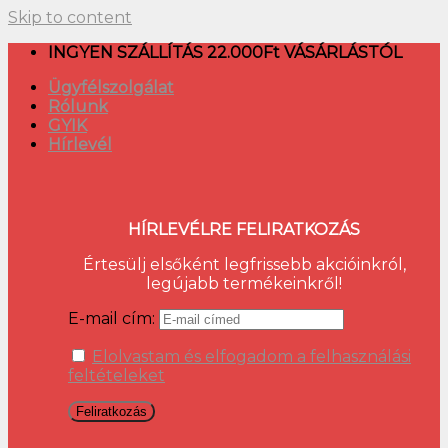
Skip to content
INGYEN SZÁLLÍTÁS 22.000Ft VÁSÁRLÁSTÓL
Ügyfélszolgálat
Rólunk
GYIK
Hírlevél
HÍRLEVÉLRE FELIRATKOZÁS
Értesülj elsőként legfrissebb akcióinkról,
legújabb termékeinkről!
E-mail cím:
Elolvastam és elfogadom a felhasználási
feltételeket