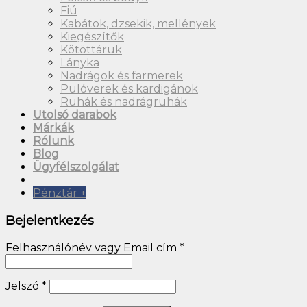
Fiú
Kabátok, dzsekik, mellények
Kiegészítők
Kötöttáruk
Lányka
Nadrágok és farmerek
Pulóverek és kardigánok
Ruhák és nadrágruhák
Utolsó darabok
Márkák
Rólunk
Blog
Ügyfélszolgálat
Pénztár
+
Bejelentkezés
Felhasználónév vagy Email cím
*
Jelszó
*