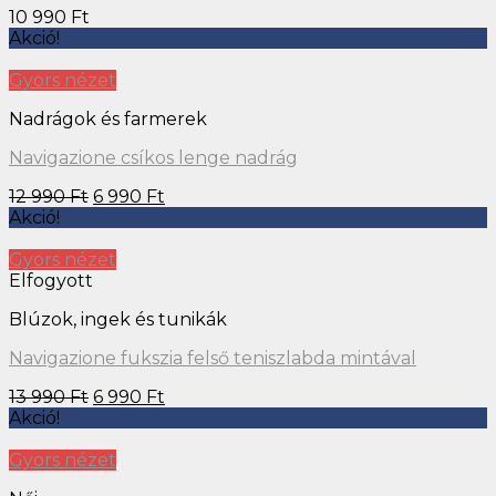
10 990
Ft
Akció!
Gyors nézet
Nadrágok és farmerek
Navigazione csíkos lenge nadrág
12 990
Ft
6 990
Ft
Akció!
Gyors nézet
Elfogyott
Blúzok, ingek és tunikák
Navigazione fukszia felső teniszlabda mintával
13 990
Ft
6 990
Ft
Akció!
Gyors nézet