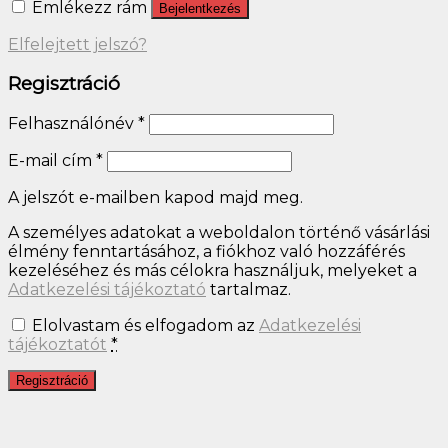
Emlékezz rám
Bejelentkezés
Elfelejtett jelszó?
Regisztráció
Felhasználónév
*
E-mail cím
*
A jelszót e-mailben kapod majd meg.
A személyes adatokat a weboldalon történő vásárlási
élmény fenntartásához, a fiókhoz való hozzáférés
kezeléséhez és más célokra használjuk, melyeket a
Adatkezelési tájékoztató
tartalmaz.
Elolvastam és elfogadom az
Adatkezelési
tájékoztatót
*
Regisztráció
Close
this