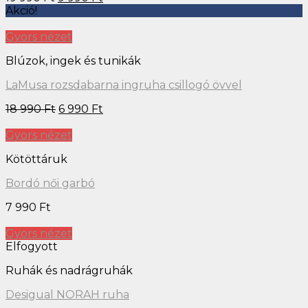
Akció!
Gyors nézet
Blúzok, ingek és tunikák
LaMusa rozsdabarna ingruha csillogó övvel
18 990
Ft
6 990
Ft
Gyors nézet
Kötöttáruk
Bordó női garbó
7 990
Ft
Gyors nézet
Elfogyott
Ruhák és nadrágruhák
Desigual NORAH ruha