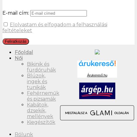
E-mail cím:
Elolvastam és elfogadom a felhasználási
feltételeket
Főoldal
Női
Bikinik és
fürdőruhák
Blúzok,
Árukereső.hu
ingek és
tunikák
Fehérneműk
és pizsamák
Kabátok,
dzsekik,
mellények
Kiegészítők
Rólunk