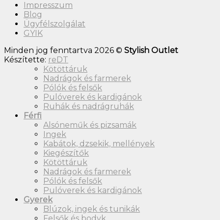
Impresszum
Blog
Ügyfélszolgálat
GYIK
Minden jog fenntartva 2026 ©
Stylish Outlet
Készítette:
reDT
Kötöttáruk
Nadrágok és farmerek
Pólók és felsők
Pulóverek és kardigánok
Ruhák és nadrágruhák
Férfi
Alsóneműk és pizsamák
Ingek
Kabátok, dzsekik, mellények
Kiegészítők
Kötöttáruk
Nadrágok és farmerek
Pólók és felsők
Pulóverek és kardigánok
Gyerek
Blúzok, ingek és tunikák
Felsők és bodyk