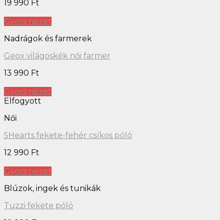
19 990
Ft
Gyors nézet
Nadrágok és farmerek
Geox világoskék női farmer
13 990
Ft
Gyors nézet
Elfogyott
Női
5Hearts fekete-fehér csíkos póló
12 990
Ft
Gyors nézet
Blúzok, ingek és tunikák
Tuzzi fekete póló