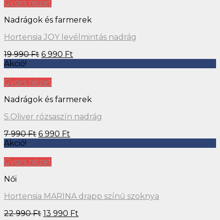
Gyors nézet
Nadrágok és farmerek
Hortensia JOY levélmintás nadrág
19 990
Ft
6 990
Ft
Akció!
Gyors nézet
Nadrágok és farmerek
S.Oliver rózsaszín nadrág
7 990
Ft
6 990
Ft
Akció!
Gyors nézet
Női
Hortensia MARINA drapp színű szoknya
22 990
Ft
13 990
Ft