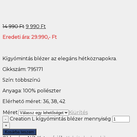
14 990
Ft
9 990
Ft
Eredeti ára: 29.990,- Ft
Kígyómintás blézer az elegáns hétköznapokra.
Cikkszám: 795171
Szín: többszínű
Anyaga: 100% poliészter
Elérhető méret: 36, 38, 42
Méret
Kiürítés
Creation L kígyómintás blézer mennyiség
Kosárba teszem