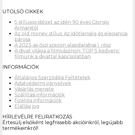
UTOLSÓ CIKKEK
5 stílusos idézet az idén 90 éves Giorgio
Armanitól
Az old money stílus: Az időtlenség és elegancia
párosa
A 2023-as őszi szezon alapdarabjai I. rész
A divat világa a filmvásznon: TOP 5 kedvenc
filmünk a divattal kapcsolatban
INFORMÁCIÓK
Általános Szerződési Feltételek
Adatvédelmi irányelvek
Vásárlás menete
Szállítási információk
Fizetési információk
Elállási jog
HÍRLEVÉLRE FELIRATKOZÁS
Értesülj elsőként legfrissebb akcióinkról, legújabb
termékeinkről!