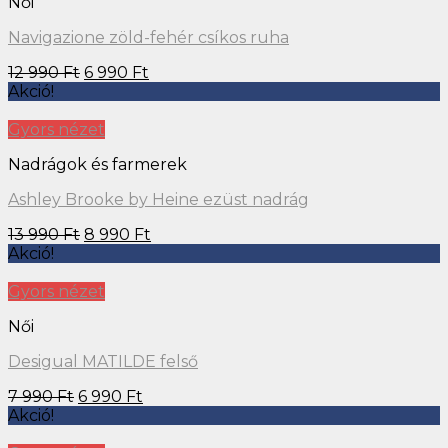
Női
Navigazione zöld-fehér csíkos ruha
12 990
Ft
6 990
Ft
Akció!
Gyors nézet
Nadrágok és farmerek
Ashley Brooke by Heine ezüst nadrág
13 990
Ft
8 990
Ft
Akció!
Gyors nézet
Női
Desigual MATILDE felső
7 990
Ft
6 990
Ft
Akció!