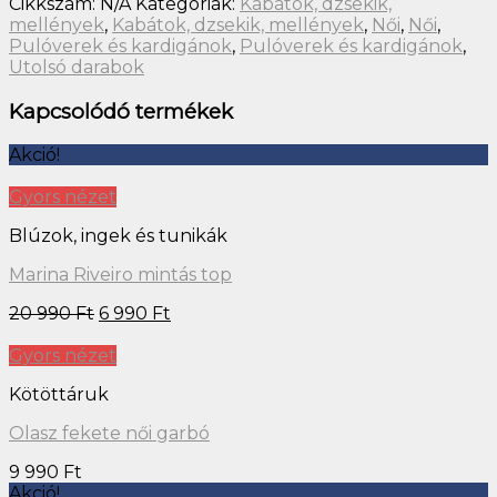
Cikkszám:
N/A
Kategóriák:
Kabátok, dzsekik,
mellények
,
Kabátok, dzsekik, mellények
,
Női
,
Női
,
Pulóverek és kardigánok
,
Pulóverek és kardigánok
,
Utolsó darabok
Kapcsolódó termékek
Akció!
Gyors nézet
Blúzok, ingek és tunikák
Marina Riveiro mintás top
20 990
Ft
6 990
Ft
Gyors nézet
Kötöttáruk
Olasz fekete női garbó
9 990
Ft
Akció!