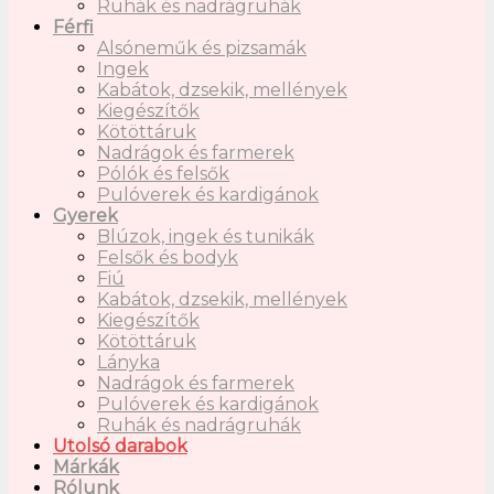
Ruhák és nadrágruhák
Férfi
Alsóneműk és pizsamák
Ingek
Kabátok, dzsekik, mellények
Kiegészítők
Kötöttáruk
Nadrágok és farmerek
Pólók és felsők
Pulóverek és kardigánok
Gyerek
Blúzok, ingek és tunikák
Felsők és bodyk
Fiú
Kabátok, dzsekik, mellények
Kiegészítők
Kötöttáruk
Lányka
Nadrágok és farmerek
Pulóverek és kardigánok
Ruhák és nadrágruhák
Utolsó darabok
Márkák
Rólunk