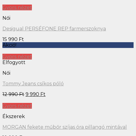
Gyors nézet
Női
Desigual PERSÉFONE REP farmerszoknya
15 990
Ft
Akció!
Gyors nézet
Elfogyott
Női
Tommy Jeans csíkos póló
12 990
Ft
9 990
Ft
Gyors nézet
Ékszerek
MORGAN fekete műbőr szíjas óra pillangó mintával