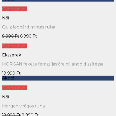
Gyors nézet
Női
Quiz leopárd mintás ruha
9 990
Ft
6 990
Ft
Gyors nézet
Ékszerek
MORGAN fekete fémszíjas óra pillangó díszítéssel
19 990
Ft
Akció!
Gyors nézet
Női
Morgan virágos ruha
19 990
Ft
9 990
Ft