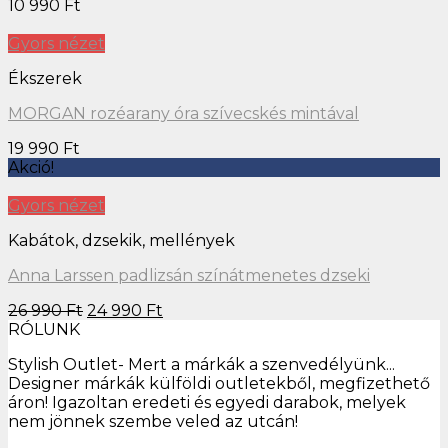
10 990
Ft
Gyors nézet
Ékszerek
MORGAN rozéarany óra szívecskés mintával
19 990
Ft
Akció!
Gyors nézet
Kabátok, dzsekik, mellények
Anna Larssen padlizsán színátmenetes dzseki
26 990
Ft
24 990
Ft
RÓLUNK
Stylish Outlet- Mert a márkák a szenvedélyünk...
Designer márkák külföldi outletekből, megfizethető
áron! Igazoltan eredeti és egyedi darabok, melyek
nem jönnek szembe veled az utcán!