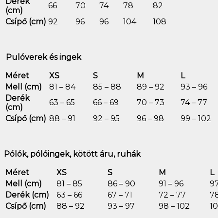
Derék
66
70
74
78
82
(cm)
Csípő (cm)
92
96
96
104
108
Pulóverek és ingek
Méret
XS
S
M
L
Mell (cm)
81 – 84
85 – 88
89 – 92
93 – 96
Derék
63 – 65
66 – 69
70 – 73
74 – 77
(cm)
Csípő (cm)
88 – 91
92 – 95
96 – 98
99 – 102
Pólók, pólóingek, kötött áru, ruhák
Méret
XS
S
M
L
Mell (cm)
81 – 85
86 – 90
91 – 96
97
Derék (cm)
63 – 66
67 – 71
72 – 77
78
Csípő (cm)
88 – 92
93 – 97
98 – 102
10