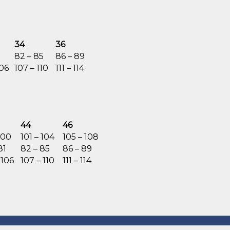
34
36
1
82 – 85
86 – 89
106
107 – 110
111 – 114
44
46
100
101 – 104
105 – 108
81
82 – 85
86 – 89
 106
107 – 110
111 – 114