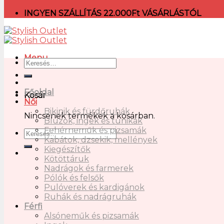
INGYEN SZÁLLÍTÁS 22.000Ft VÁSÁRLÁSTÓL
Menu
Főoldal
Kosár
Női
Bikinik és fürdőruhák
Nincsenek termékek a kosárban.
Blúzok, ingek és tunikák
Fehérneműk és pizsamák
Kabátok, dzsekik, mellények
Kiegészítők
Kötöttáruk
Nadrágok és farmerek
Pólók és felsők
Pulóverek és kardigánok
Ruhák és nadrágruhák
Férfi
Alsóneműk és pizsamák