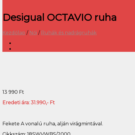
Desigual OCTAVIO ruha
Kezdőlap
/
Női
/
Ruhák és nadrágruhák
13 990
Ft
Eredeti ára: 31.990,- Ft
Fekete A vonalú ruha, alján virágmintával.
Cikkszám: 18SWVWBS/2000