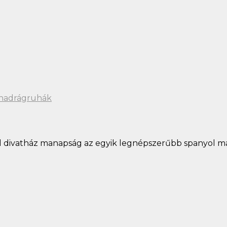
 nadrágruhák
gual divatház manapság az egyik legnépszerűbb spanyol 