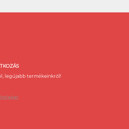
ATKOZÁS
ól, legújabb termékeinkről!
ételeket