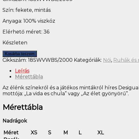
Szín: fekete, mintás
Anyaga: 100% viszkóz
Elérhető méret: 36
Készleten
Kosárba teszem
Cikkszám:
18SWVWBS/2000
Kategóriák:
Női
,
Ruhák és
Leírás
Mérettábla
Az élénk színekről és a játékos mintákról híres Desi
mottója: „La vida es chula” vagy „Az élet gyönyörű”.
Mérettábla
Nadrágok
Méret
XS
S
M
L
XL