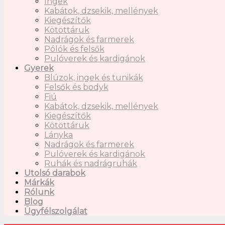
Ingek
Kabátok, dzsekik, mellények
Kiegészítők
Kötöttáruk
Nadrágok és farmerek
Pólók és felsők
Pulóverek és kardigánok
Gyerek
Blúzok, ingek és tunikák
Felsők és bodyk
Fiú
Kabátok, dzsekik, mellények
Kiegészítők
Kötöttáruk
Lányka
Nadrágok és farmerek
Pulóverek és kardigánok
Ruhák és nadrágruhák
Utolsó darabok
Márkák
Rólunk
Blog
Ügyfélszolgálat