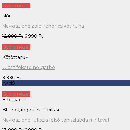
Gyors nézet
Női
Navigazione zöld-fehér csíkos ruha
12 990
Ft
6 990
Ft
Gyors nézet
Kötöttáruk
Olasz fekete női garbó
9 990
Ft
Akció!
Gyors nézet
Elfogyott
Blúzok, ingek és tunikák
Navigazione fukszia felső teniszlabda mintával