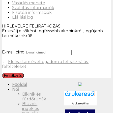
Vásárlás menete
Szállítási információk
Fizetési információk
Elállási jog
HÍRLEVÉLRE FELIRATKOZÁS
Értesülj elsőként legfrissebb akcióinkról, legújabb
termékeinkről!
E-mail cím:
Elolvastam és elfogadom a felhasználási
feltételeket
Főoldal
Női
Bikinik és
fürdőruhák
Blúzok,
Árukereső.hu
ingek és