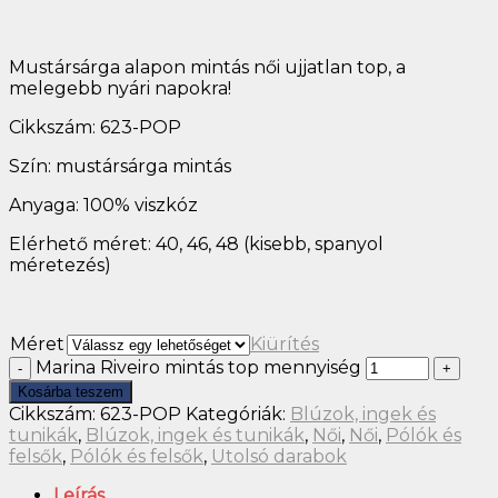
Mustársárga alapon mintás női ujjatlan top, a
melegebb nyári napokra!
Cikkszám: 623-POP
Szín: mustársárga mintás
Anyaga: 100% viszkóz
Elérhető méret: 40, 46, 48 (kisebb, spanyol
méretezés)
Méret
Kiürítés
Marina Riveiro mintás top mennyiség
Kosárba teszem
Cikkszám:
623-POP
Kategóriák:
Blúzok, ingek és
tunikák
,
Blúzok, ingek és tunikák
,
Női
,
Női
,
Pólók és
felsők
,
Pólók és felsők
,
Utolsó darabok
Leírás