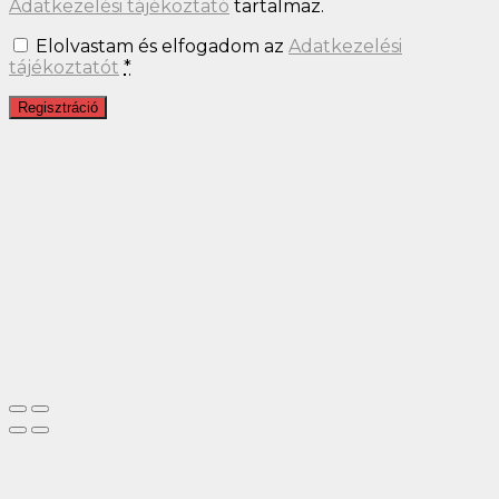
Adatkezelési tájékoztató
tartalmaz.
Elolvastam és elfogadom az
Adatkezelési
tájékoztatót
*
Regisztráció
Close
this
module
FELIRATKOZÁS
Nem akarok kedvezményesen vásárolni. Nem érdekel!