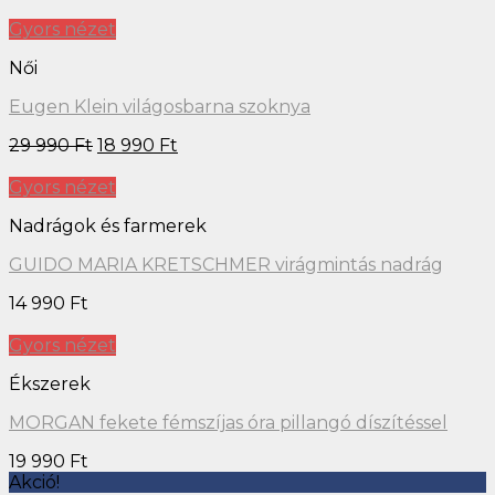
Gyors nézet
Női
Eugen Klein világosbarna szoknya
29 990
Ft
18 990
Ft
Gyors nézet
Nadrágok és farmerek
GUIDO MARIA KRETSCHMER virágmintás nadrág
14 990
Ft
Gyors nézet
Ékszerek
MORGAN fekete fémszíjas óra pillangó díszítéssel
19 990
Ft
Akció!