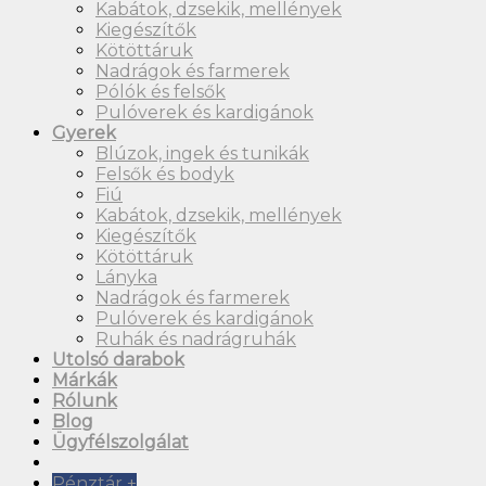
Kabátok, dzsekik, mellények
Kiegészítők
Kötöttáruk
Nadrágok és farmerek
Pólók és felsők
Pulóverek és kardigánok
Gyerek
Blúzok, ingek és tunikák
Felsők és bodyk
Fiú
Kabátok, dzsekik, mellények
Kiegészítők
Kötöttáruk
Lányka
Nadrágok és farmerek
Pulóverek és kardigánok
Ruhák és nadrágruhák
Utolsó darabok
Márkák
Rólunk
Blog
Ügyfélszolgálat
Pénztár
+