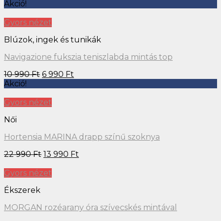
Akció!
Gyors nézet
Blúzok, ingek és tunikák
Navigazione fukszia teniszlabda mintás top
10 990
Ft
6 990
Ft
Akció!
Gyors nézet
Női
Hortensia MARINA drapp színű szoknya
22 990
Ft
13 990
Ft
Gyors nézet
Ékszerek
MORGAN rozéarany óra szívecskés mintával