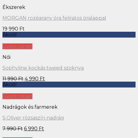
Ékszerek
MORGAN rozéarany óra feliratos óralappal
19 990
Ft
Akció!
Gyors nézet
Női
Sophyline kockás tweed szoknya
11 990
Ft
4 990
Ft
Akció!
Gyors nézet
Nadrágok és farmerek
S.Oliver rózsaszín nadrág
7 990
Ft
6 990
Ft