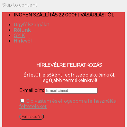
Skip to content
INGYEN SZÁLLÍTÁS 22.000Ft VÁSÁRLÁSTÓL
Ügyfélszolgálat
Rólunk
GYIK
Hírlevél
HÍRLEVÉLRE FELIRATKOZÁS
Értesülj elsőként legfrissebb akcióinkról,
legújabb termékeinkről!
E-mail cím:
Elolvastam és elfogadom a felhasználási
feltételeket