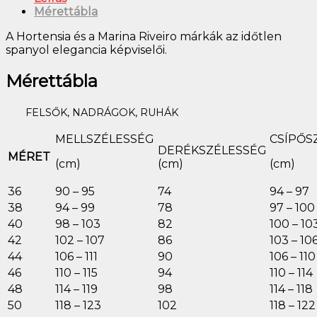
Mérettábla
A Hortensia és a Marina Riveiro márkák az időtlen
spanyol elegancia képviselői.
Mérettábla
FELSŐK, NADRÁGOK, RUHÁK
MELLSZÉLESSÉG
CSÍPŐS
DERÉKSZÉLESSÉG
MÉRET
(cm)
(cm)
(cm)
36
90 – 95
74
94 – 97
38
94 – 99
78
97 – 100
40
98 – 103
82
100 – 10
42
102 – 107
86
103 – 10
44
106 – 111
90
106 – 110
46
110 – 115
94
110 – 114
48
114 – 119
98
114 – 118
50
118 – 123
102
118 – 122