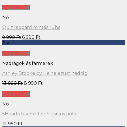
Gyors nézet
Női
Quiz leopárd mintás ruha
9 990
Ft
6 990
Ft
Akció!
Gyors nézet
Nadrágok és farmerek
Ashley Brooke by Heine ezüst nadrág
13 990
Ft
8 990
Ft
Gyors nézet
Női
5Hearts fekete-fehér csíkos póló
12 990
Ft