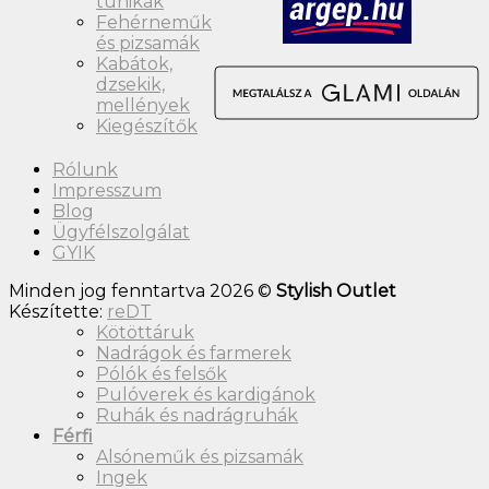
tunikák
Fehérneműk
és pizsamák
Kabátok,
dzsekik,
mellények
Kiegészítők
Rólunk
Impresszum
Blog
Ügyfélszolgálat
GYIK
Minden jog fenntartva 2026 ©
Stylish Outlet
Készítette:
reDT
Kötöttáruk
Nadrágok és farmerek
Pólók és felsők
Pulóverek és kardigánok
Ruhák és nadrágruhák
Férfi
Alsóneműk és pizsamák
Ingek