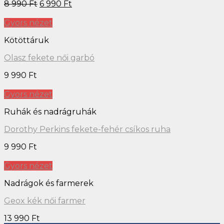
8 990
Ft
6 990
Ft
Gyors nézet
Kötöttáruk
Olasz fekete női garbó
9 990
Ft
Gyors nézet
Ruhák és nadrágruhák
Dorothy Perkins fekete-fehér csíkos ruha
9 990
Ft
Gyors nézet
Nadrágok és farmerek
Geox kék női farmer
13 990
Ft