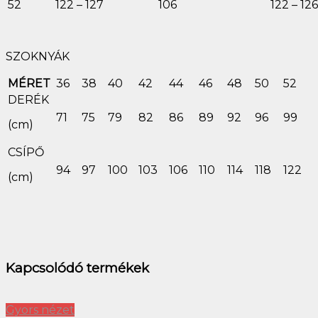
52
122 – 127
106
122 – 126
SZOKNYÁK
MÉRET
36
38
40
42
44
46
48
50
52
DERÉK
71
75
79
82
86
89
92
96
99
(cm)
CSÍPŐ
94
97
100
103
106
110
114
118
122
(cm)
Kapcsolódó termékek
Gyors nézet