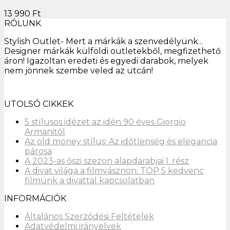
13 990
Ft
RÓLUNK
Stylish Outlet- Mert a márkák a szenvedélyünk...
Designer márkák külföldi outletekből, megfizethető
áron! Igazoltan eredeti és egyedi darabok, melyek
nem jönnek szembe veled az utcán!
UTOLSÓ CIKKEK
5 stílusos idézet az idén 90 éves Giorgio
Armanitól
Az old money stílus: Az időtlenség és elegancia
párosa
A 2023-as őszi szezon alapdarabjai I. rész
A divat világa a filmvásznon: TOP 5 kedvenc
filmünk a divattal kapcsolatban
INFORMÁCIÓK
Általános Szerződési Feltételek
Adatvédelmi irányelvek