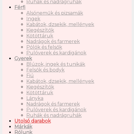
Ruhák és nadrágruhák
Férfi
Alsóneműk és pizsamák
Ingek
Kabátok, dzsekik, mellények
Kiegészítők
Kötöttáruk
Nadrágok és farmerek
Pólók és felsők
Pulóverek és kardigánok
Gyerek
Blúzok, ingek és tunikák
Felsők és bodyk
Fiú
Kabátok, dzsekik, mellények
Kiegészítők
Kötöttáruk
Lányka
Nadrágok és farmerek
Pulóverek és kardigánok
Ruhák és nadrágruhák
Utolsó darabok
Márkák
Rólunk