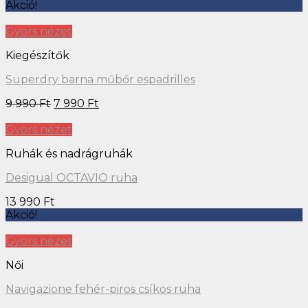
Akció!
Gyors nézet
Kiegészítők
Superdry barna műbőr espadrilles
9 990
Ft
7 990
Ft
Gyors nézet
Ruhák és nadrágruhák
Desigual OCTAVIO ruha
13 990
Ft
Akció!
Gyors nézet
Női
Navigazione fehér-piros csíkos ruha