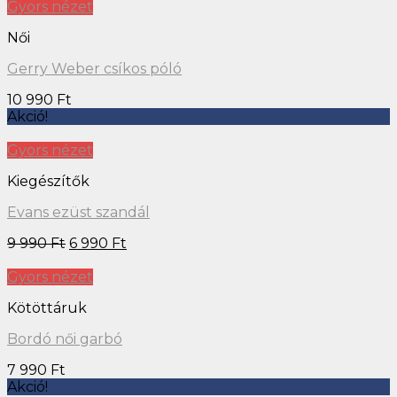
Gyors nézet
Női
Gerry Weber csíkos póló
10 990
Ft
Akció!
Gyors nézet
Kiegészítők
Evans ezüst szandál
9 990
Ft
6 990
Ft
Gyors nézet
Kötöttáruk
Bordó női garbó
7 990
Ft
Akció!