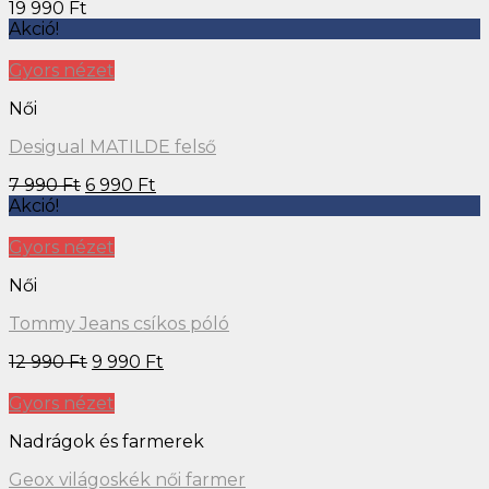
19 990
Ft
Akció!
Gyors nézet
Női
Desigual MATILDE felső
7 990
Ft
6 990
Ft
Akció!
Gyors nézet
Női
Tommy Jeans csíkos póló
12 990
Ft
9 990
Ft
Gyors nézet
Nadrágok és farmerek
Geox világoskék női farmer