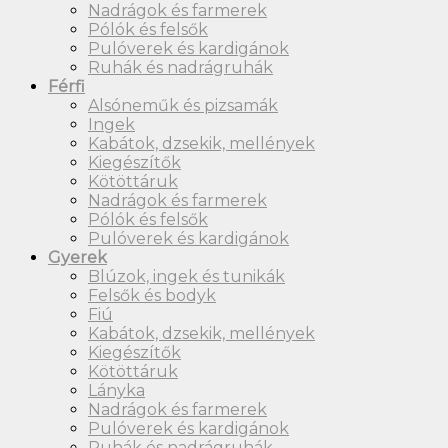
Nadrágok és farmerek
Pólók és felsők
Pulóverek és kardigánok
Ruhák és nadrágruhák
Férfi
Alsóneműk és pizsamák
Ingek
Kabátok, dzsekik, mellények
Kiegészítők
Kötöttáruk
Nadrágok és farmerek
Pólók és felsők
Pulóverek és kardigánok
Gyerek
Blúzok, ingek és tunikák
Felsők és bodyk
Fiú
Kabátok, dzsekik, mellények
Kiegészítők
Kötöttáruk
Lányka
Nadrágok és farmerek
Pulóverek és kardigánok
Ruhák és nadrágruhák