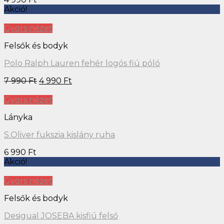
Akció!
Gyors nézet
Felsők és bodyk
Polo Ralph Lauren fehér logós fiú póló
7 990
Ft
4 990
Ft
Gyors nézet
Lányka
S.Oliver fukszia kislány ruha
6 990
Ft
Akció!
Gyors nézet
Felsők és bodyk
Desigual JOSEBA kisfiú felső