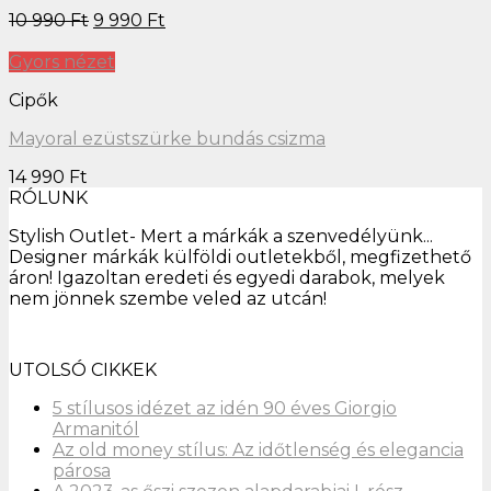
10 990
Ft
9 990
Ft
Gyors nézet
Cipők
Mayoral ezüstszürke bundás csizma
14 990
Ft
RÓLUNK
Stylish Outlet- Mert a márkák a szenvedélyünk...
Designer márkák külföldi outletekből, megfizethető
áron! Igazoltan eredeti és egyedi darabok, melyek
nem jönnek szembe veled az utcán!
UTOLSÓ CIKKEK
5 stílusos idézet az idén 90 éves Giorgio
Armanitól
Az old money stílus: Az időtlenség és elegancia
párosa