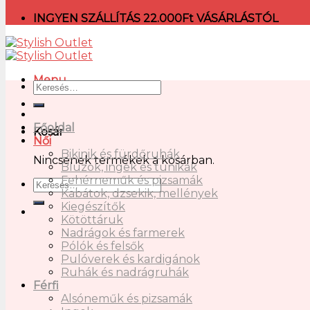
INGYEN SZÁLLÍTÁS 22.000Ft VÁSÁRLÁSTÓL
Menu
Főoldal
Kosár
Női
Bikinik és fürdőruhák
Nincsenek termékek a kosárban.
Blúzok, ingek és tunikák
Fehérneműk és pizsamák
Kabátok, dzsekik, mellények
Kiegészítők
Kötöttáruk
Nadrágok és farmerek
Pólók és felsők
Pulóverek és kardigánok
Ruhák és nadrágruhák
Férfi
Alsóneműk és pizsamák