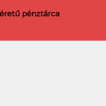
éretű pénztárca