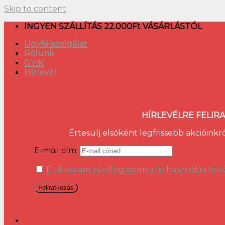
Skip to content
INGYEN SZÁLLÍTÁS 22.000Ft VÁSÁRLÁSTÓL
Ügyfélszolgálat
Rólunk
GYIK
Hírlevél
HÍRLEVÉLRE FELIR
Értesülj elsőként legfrissebb akcióinkr
E-mail cím:
Elolvastam és elfogadom a felhasználási felt