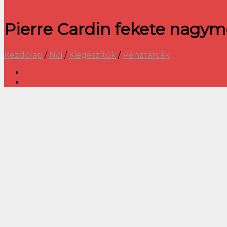
Pierre Cardin fekete nagym
Kezdőlap
/
Női
/
Kiegészítők
/
Pénztárcák