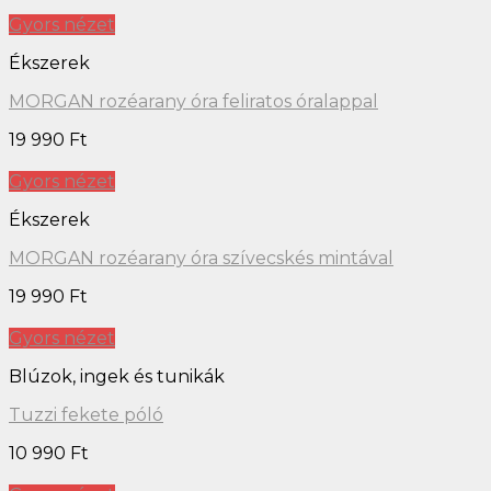
Gyors nézet
Ékszerek
MORGAN rozéarany óra feliratos óralappal
19 990
Ft
Gyors nézet
Ékszerek
MORGAN rozéarany óra szívecskés mintával
19 990
Ft
Gyors nézet
Blúzok, ingek és tunikák
Tuzzi fekete póló
10 990
Ft