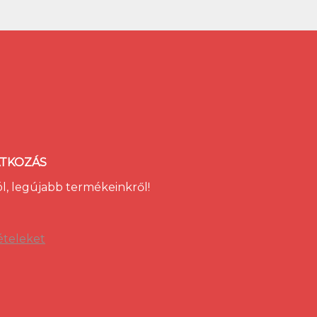
ATKOZÁS
ól, legújabb termékeinkről!
ételeket