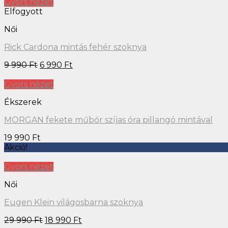
Gyors nézet
Elfogyott
Női
Rick Cardona mintás fehér szoknya
9 990
Ft
6 990
Ft
Gyors nézet
Ékszerek
MORGAN fekete műbőr szíjas óra pillangó mintával
19 990
Ft
Akció!
Gyors nézet
Női
Eugen Klein világosbarna szoknya
29 990
Ft
18 990
Ft