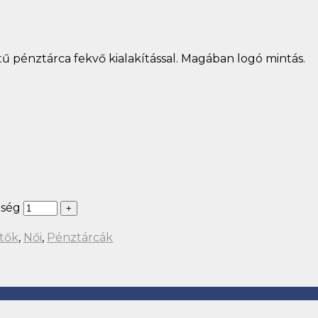
pénztárca fekvő kialakítással. Magában logó mintás.
iség
ítők
,
Női
,
Pénztárcák