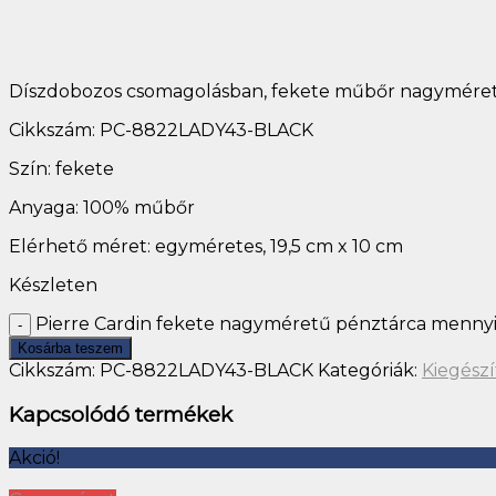
Díszdobozos csomagolásban, fekete műbőr nagyméretű 
Cikkszám: PC-8822LADY43-BLACK
Szín: fekete
Anyaga: 100% műbőr
Elérhető méret: egyméretes, 19,5 cm x 10 cm
Készleten
Pierre Cardin fekete nagyméretű pénztárca menny
Kosárba teszem
Cikkszám:
PC-8822LADY43-BLACK
Kategóriák:
Kiegész
Kapcsolódó termékek
Akció!