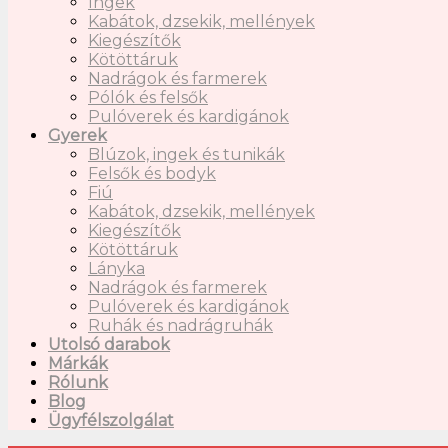
Ingek
Kabátok, dzsekik, mellények
Kiegészítők
Kötöttáruk
Nadrágok és farmerek
Pólók és felsők
Pulóverek és kardigánok
Gyerek
Blúzok, ingek és tunikák
Felsők és bodyk
Fiú
Kabátok, dzsekik, mellények
Kiegészítők
Kötöttáruk
Lányka
Nadrágok és farmerek
Pulóverek és kardigánok
Ruhák és nadrágruhák
Utolsó darabok
Márkák
Rólunk
Blog
Ügyfélszolgálat