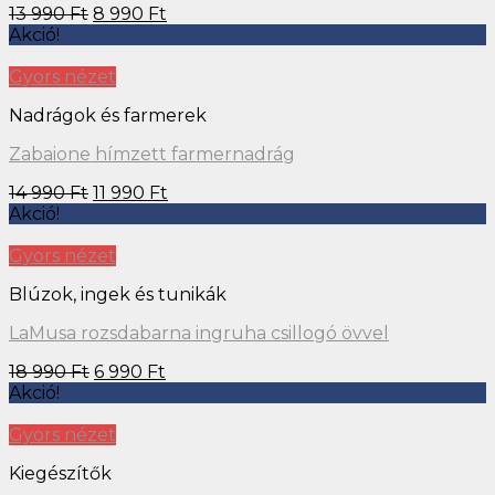
13 990
Ft
8 990
Ft
Akció!
Gyors nézet
Nadrágok és farmerek
Zabaione hímzett farmernadrág
14 990
Ft
11 990
Ft
Akció!
Gyors nézet
Blúzok, ingek és tunikák
LaMusa rozsdabarna ingruha csillogó övvel
18 990
Ft
6 990
Ft
Akció!
Gyors nézet
Kiegészítők