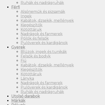
Felhasználónév vagy Email cím
*
Jelszó
*
Emlékezz rám
Bejelentkezés
Elfelejtett jelszó?
Regisztráció
Felhasználónév
*
E-mail cím
*
A jelszót e-mailben kapod majd meg.
A személyes adatokat a weboldalon történő vásárlási
élmény fenntartásához, a fiókhoz való hozzáférés
kezeléséhez és más célokra használjuk, melyeket a
Adatkezelési tájékoztató
tartalmaz.
Elolvastam és elfogadom az
Adatkezelési