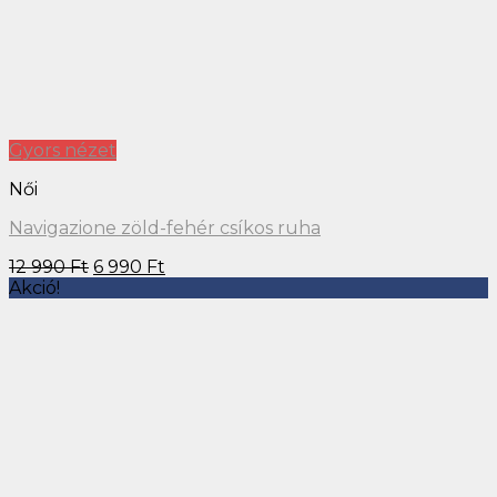
Gyors nézet
Elfogyott
Női
Navigazione fehér-piros csíkos ruha
8 990
Ft
6 990
Ft
RÓLUNK