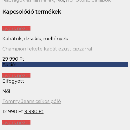
Nadrágok és farmerek
,
Női
,
Női
,
Utolsó darabok
Kapcsolódó termékek
Gyors nézet
Kabátok, dzsekik, mellények
Champion fekete kabát ezüst cipzárral
29 990
Ft
Akció!
Gyors nézet
Elfogyott
Női
Tommy Jeans csíkos póló
12 990
Ft
9 990
Ft
Gyors nézet