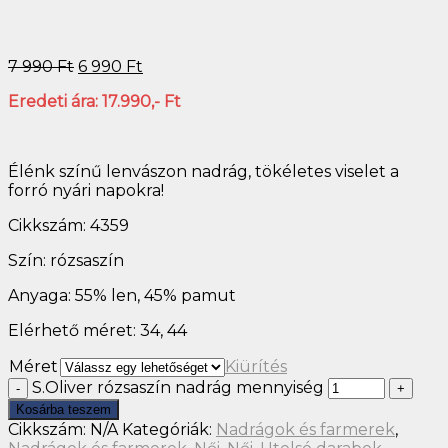
7 990
Ft
6 990
Ft
Eredeti ára: 17.990,- Ft
Élénk színű lenvászon nadrág, tökéletes viselet a
forró nyári napokra!
Cikkszám: 4359
Szín: rózsaszín
Anyaga: 55% len, 45% pamut
Elérhető méret: 34, 44
Méret
Kiürítés
S.Oliver rózsaszín nadrág mennyiség
Kosárba teszem
Cikkszám:
N/A
Kategóriák:
Nadrágok és farmerek
,