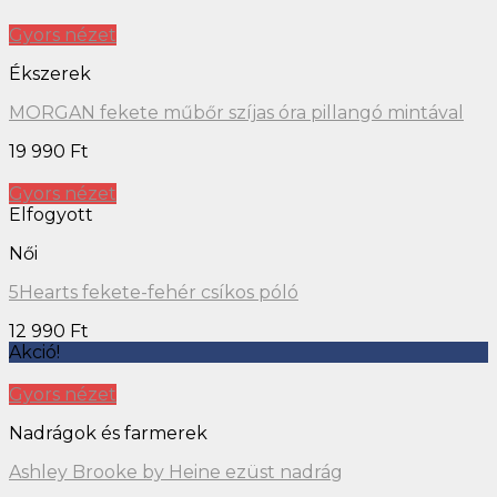
Gyors nézet
Ékszerek
MORGAN fekete műbőr szíjas óra pillangó mintával
19 990
Ft
Gyors nézet
Elfogyott
Női
5Hearts fekete-fehér csíkos póló
12 990
Ft
Akció!
Gyors nézet
Nadrágok és farmerek
Ashley Brooke by Heine ezüst nadrág