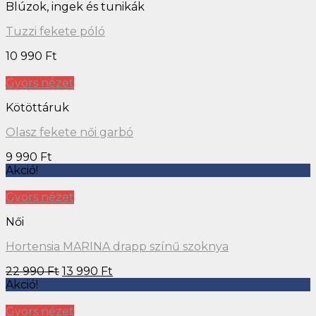
Blúzok, ingek és tunikák
Tuzzi fekete póló
10 990
Ft
Gyors nézet
Kötöttáruk
Olasz fekete női garbó
9 990
Ft
Akció!
Gyors nézet
Női
Hortensia MARINA drapp színű szoknya
22 990
Ft
13 990
Ft
Akció!
Gyors nézet