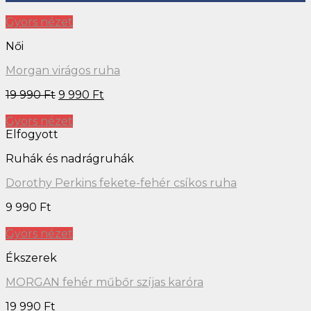
Gyors nézet
Női
Morgan virágos ruha
19 990
Ft
9 990
Ft
Gyors nézet
Elfogyott
Ruhák és nadrágruhák
Dorothy Perkins fekete-fehér csíkos ruha
9 990
Ft
Gyors nézet
Ékszerek
MORGAN fehér műbőr szíjas karóra
19 990
Ft