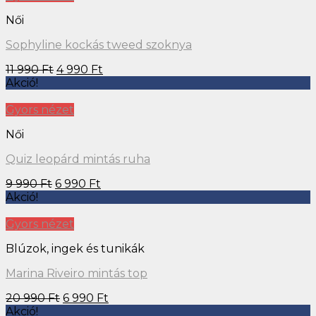
Női
Sophyline kockás tweed szoknya
11 990
Ft
4 990
Ft
Akció!
Gyors nézet
Női
Quiz leopárd mintás ruha
9 990
Ft
6 990
Ft
Akció!
Gyors nézet
Blúzok, ingek és tunikák
Marina Riveiro mintás top
20 990
Ft
6 990
Ft
Akció!