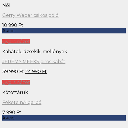
Női
Gerry Weber csíkos póló
10 990
Ft
Akció!
Gyors nézet
Kabátok, dzsekik, mellények
JEREMY MEEKS piros kabát
39 990
Ft
24 990
Ft
Gyors nézet
Kötöttáruk
Fekete női garbó
7 990
Ft
Akció!