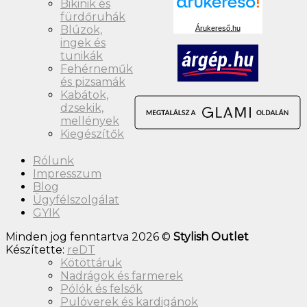
Nadrágok és farmerek
Pólók és felsők
Pulóverek és kardigánok
Gyerek
Blúzok, ingek és tunikák
Felsők és bodyk
Fiú
Kabátok, dzsekik, mellények
Kiegészítők
Kötöttáruk
Lányka
Nadrágok és farmerek
Pulóverek és kardigánok
Ruhák és nadrágruhák
Utolsó darabok
Márkák
Rólunk
Blog
Ügyfélszolgálat
Pénztár
+
Bejelentkezés