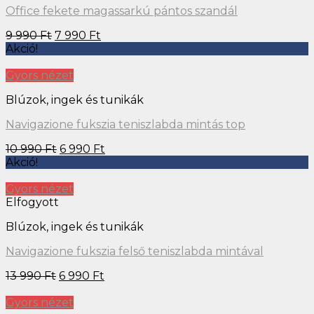
Office fekete magassarkú pántos szandál
9 990
Ft
7 990
Ft
Akció!
Gyors nézet
Blúzok, ingek és tunikák
Navigazione fukszia teniszlabda mintás top
10 990
Ft
6 990
Ft
Akció!
Gyors nézet
Elfogyott
Blúzok, ingek és tunikák
Navigazione fukszia felső teniszlabda mintával
13 990
Ft
6 990
Ft
Gyors nézet