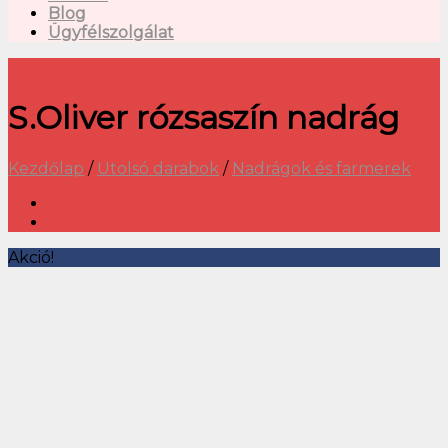
Blog
Ügyfélszolgálat
S.Oliver rózsaszín nadrág
Kezdőlap
/
Utolsó darabok
/
Nadrágok és farmerek
Akció!