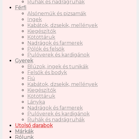
Ruhák és nadrágruhák
Férfi
Alsóneműk és pizsamák
Ingek
Kabátok, dzsekik, mellények
Kiegészítők
Kötöttáruk
Nadrágok és farmerek
Pólók és felsők
Pulóverek és kardigánok
Gyerek
Blúzok, ingek és tunikák
Felsők és bodyk
Fiú
Kabátok, dzsekik, mellények
Kiegészítők
Kötöttáruk
Lányka
Nadrágok és farmerek
Pulóverek és kardigánok
Ruhák és nadrágruhák
Utolsó darabok
Márkák
Rólunk