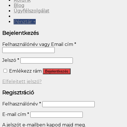
tájékoztatót
*
Regisztráció
Close
this
module