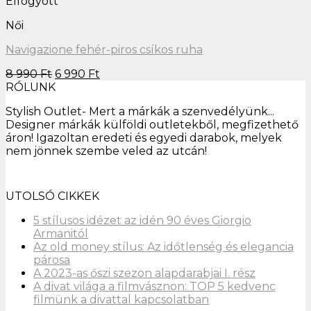
Elállási jog
HÍRLEVÉLRE FELIRATKOZÁS
Értesülj elsőként legfrissebb akcióinkról, legújabb
termékeinkről!
E-mail cím:
Elolvastam és elfogadom a felhasználási
feltételeket
Főoldal
Női
Bikinik és
fürdőruhák
Blúzok,
Árukereső.hu
ingek és
tunikák
Fehérneműk
és pizsamák