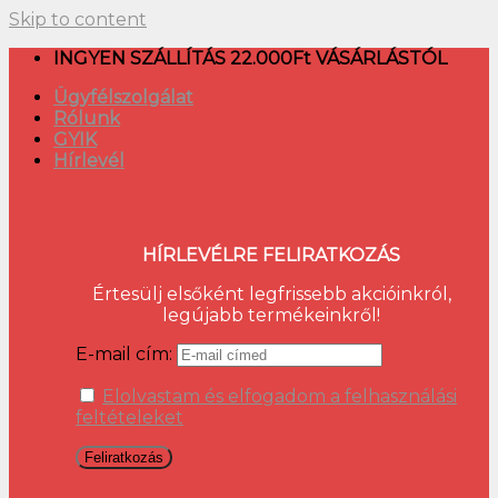
Skip to content
INGYEN SZÁLLÍTÁS 22.000Ft VÁSÁRLÁSTÓL
Ügyfélszolgálat
Rólunk
GYIK
Hírlevél
HÍRLEVÉLRE FELIRATKOZÁS
Értesülj elsőként legfrissebb akcióinkról,
legújabb termékeinkről!
E-mail cím:
Elolvastam és elfogadom a felhasználási
feltételeket