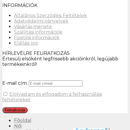
Kabátok,
dzsekik,
mellények
Kiegészítők
Rólunk
Impresszum
Blog
Ügyfélszolgálat
GYIK
Minden jog fenntartva 2026 ©
Stylish Outlet
Készítette:
reDT
Kötöttáruk
Nadrágok és farmerek
Pólók és felsők
Pulóverek és kardigánok
Ruhák és nadrágruhák
Férfi
Alsóneműk és pizsamák
Ingek
Kabátok, dzsekik, mellények
Kiegészítők
Kötöttáruk