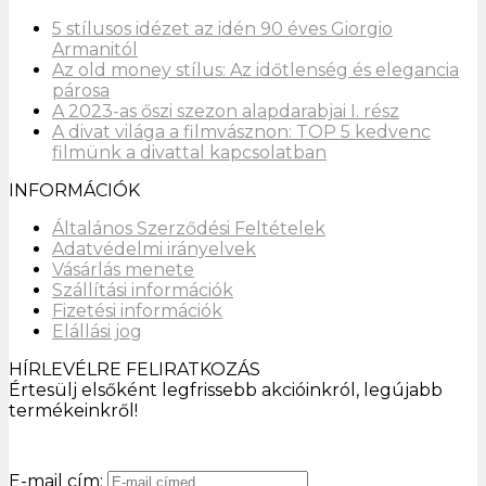
5 stílusos idézet az idén 90 éves Giorgio
Armanitól
Az old money stílus: Az időtlenség és elegancia
párosa
A 2023-as őszi szezon alapdarabjai I. rész
A divat világa a filmvásznon: TOP 5 kedvenc
filmünk a divattal kapcsolatban
INFORMÁCIÓK
Általános Szerződési Feltételek
Adatvédelmi irányelvek
Vásárlás menete
Szállítási információk
Fizetési információk
Elállási jog
HÍRLEVÉLRE FELIRATKOZÁS
Értesülj elsőként legfrissebb akcióinkról, legújabb
termékeinkről!
E-mail cím: