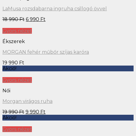
LaMusa rozsdabarna ingruha csillogó övvel
18 990
Ft
6 990
Ft
Gyors nézet
Ékszerek
MORGAN fehér műbőr szíjas karóra
19 990
Ft
Akció!
Gyors nézet
Női
Morgan virágos ruha
19 990
Ft
9 990
Ft
Akció!
Gyors nézet