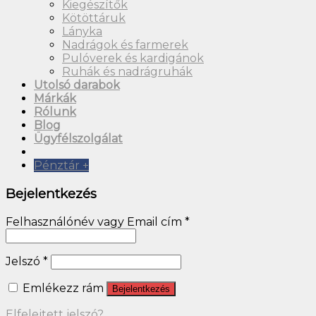
Kiegészítők
Kötöttáruk
Lányka
Nadrágok és farmerek
Pulóverek és kardigánok
Ruhák és nadrágruhák
Utolsó darabok
Márkák
Rólunk
Blog
Ügyfélszolgálat
Pénztár
+
Bejelentkezés
Felhasználónév vagy Email cím
*
Jelszó
*
Emlékezz rám
Bejelentkezés
Elfelejtett jelszó?