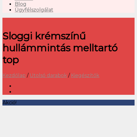
Blog
Ügyfélszolgálat
Sloggi krémszínű
hullámmintás melltartó
top
Kezdőlap
/
Utolsó darabok
/
Kiegészítők
Akció!