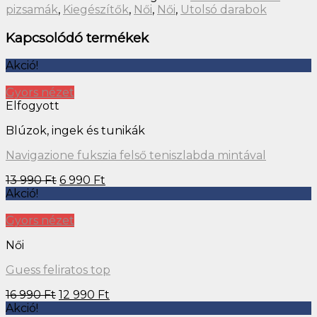
pizsamák
,
Kiegészítők
,
Női
,
Női
,
Utolsó darabok
Kapcsolódó termékek
Akció!
Gyors nézet
Elfogyott
Blúzok, ingek és tunikák
Navigazione fukszia felső teniszlabda mintával
13 990
Ft
6 990
Ft
Akció!
Gyors nézet
Női
Guess feliratos top
16 990
Ft
12 990
Ft
Akció!