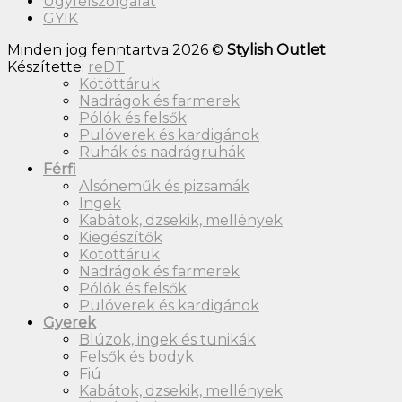
Ügyfélszolgálat
GYIK
Minden jog fenntartva 2026 ©
Stylish Outlet
Készítette:
reDT
Kötöttáruk
Nadrágok és farmerek
Pólók és felsők
Pulóverek és kardigánok
Ruhák és nadrágruhák
Férfi
Alsóneműk és pizsamák
Ingek
Kabátok, dzsekik, mellények
Kiegészítők
Kötöttáruk
Nadrágok és farmerek
Pólók és felsők
Pulóverek és kardigánok
Gyerek
Blúzok, ingek és tunikák
Felsők és bodyk
Fiú
Kabátok, dzsekik, mellények