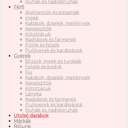
Ruhák és nadrágruhák
Férfi
Alsóneműk és pizsamák
Ingek
Kabátok, dzsekik, mellények
Kiegészítők
Kötöttáruk
Nadrágok és farmerek
Pólók és felsők
Pulóverek és kardigánok
Gyerek
Blúzok, ingek és tunikák
Felsők és bodyk
Fiú
Kabátok, dzsekik, mellények
Kiegészítők
Kötöttáruk
Lányka
Nadrágok és farmerek
Pulóverek és kardigánok
Ruhák és nadrágruhák
Utolsó darabok
Márkák
Rólunk