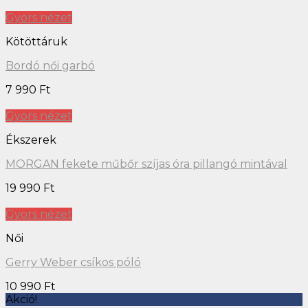
Gyors nézet
Kötöttáruk
Bordó női garbó
7 990
Ft
Gyors nézet
Ékszerek
MORGAN fekete műbőr szíjas óra pillangó mintával
19 990
Ft
Gyors nézet
Női
Gerry Weber csíkos póló
10 990
Ft
Akció!