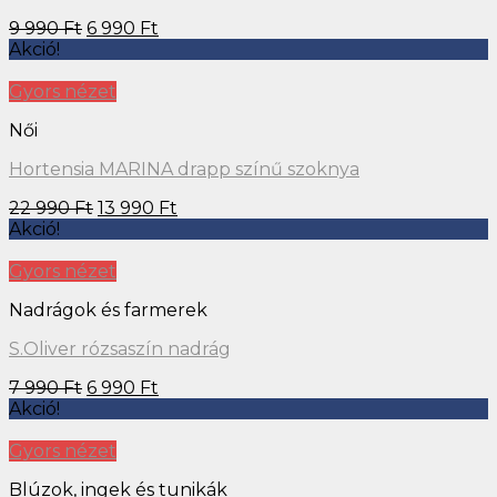
9 990
Ft
6 990
Ft
Akció!
Gyors nézet
Női
Hortensia MARINA drapp színű szoknya
22 990
Ft
13 990
Ft
Akció!
Gyors nézet
Nadrágok és farmerek
S.Oliver rózsaszín nadrág
7 990
Ft
6 990
Ft
Akció!
Gyors nézet
Blúzok, ingek és tunikák