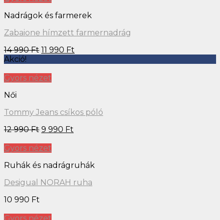
Nadrágok és farmerek
Zabaione hímzett farmernadrág
14 990
Ft
11 990
Ft
Akció!
Gyors nézet
Női
Tommy Jeans csíkos póló
12 990
Ft
9 990
Ft
Gyors nézet
Ruhák és nadrágruhák
Desigual NORAH ruha
10 990
Ft
Gyors nézet