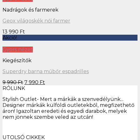
Nadrágok és farmerek
Geox világoskék női farmer
13 990
Ft
Akció!
Gyors nézet
Kiegészítők
Superdry barna műbőr espadrilles
9 990
Ft
7 990
Ft
RÓLUNK
Stylish Outlet- Mert a márkák a szenvedélyünk...
Designer márkák külföldi outletekből, megfizethető
áron! Igazoltan eredeti és egyedi darabok, melyek
nem jönnek szembe veled az utcán!
UTOLSÓ CIKKEK