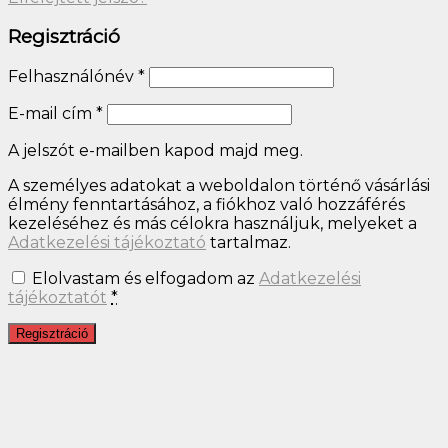
Regisztráció
Felhasználónév
*
E-mail cím
*
A jelszót e-mailben kapod majd meg.
A személyes adatokat a weboldalon történő vásárlási
élmény fenntartásához, a fiókhoz való hozzáférés
kezeléséhez és más célokra használjuk, melyeket a
Adatkezelési tájékoztató
tartalmaz.
Elolvastam és elfogadom az
Adatkezelési
tájékoztatót
*
Regisztráció
Close
this
module