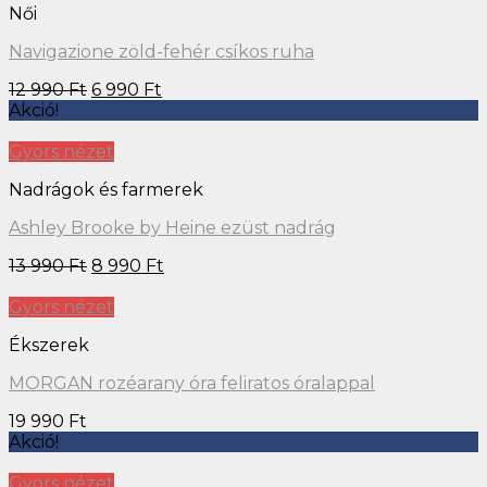
Női
Navigazione zöld-fehér csíkos ruha
12 990
Ft
6 990
Ft
Akció!
Gyors nézet
Nadrágok és farmerek
Ashley Brooke by Heine ezüst nadrág
13 990
Ft
8 990
Ft
Gyors nézet
Ékszerek
MORGAN rozéarany óra feliratos óralappal
19 990
Ft
Akció!
Gyors nézet