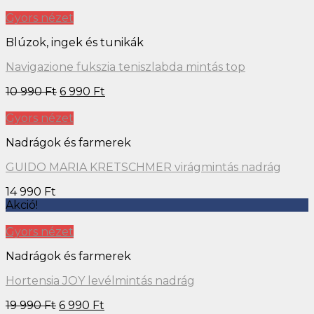
Gyors nézet
Blúzok, ingek és tunikák
Navigazione fukszia teniszlabda mintás top
10 990
Ft
6 990
Ft
Gyors nézet
Nadrágok és farmerek
GUIDO MARIA KRETSCHMER virágmintás nadrág
14 990
Ft
Akció!
Gyors nézet
Nadrágok és farmerek
Hortensia JOY levélmintás nadrág
19 990
Ft
6 990
Ft