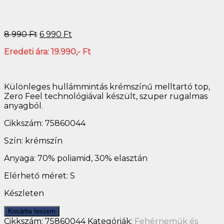
8 990
Ft
6 990
Ft
Eredeti ára: 19.990,- Ft
Különleges hullámmintás krémszínű melltartó top,
Zero Feel technológiával készült, szuper rugalmas
anyagból.
Cikkszám: 75860044
Szín: krémszín
Anyaga: 70% poliamid, 30% elasztán
Elérhető méret: S
Készleten
Kosárba teszem
Cikkszám:
75860044
Kategóriák:
Fehérneműk és