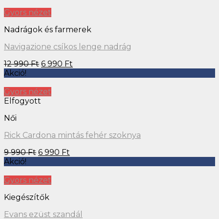
Gyors nézet
Nadrágok és farmerek
Navigazione csíkos lenge nadrág
12 990
Ft
6 990
Ft
Akció!
Gyors nézet
Elfogyott
Női
Rick Cardona mintás fehér szoknya
9 990
Ft
6 990
Ft
Akció!
Gyors nézet
Kiegészítők
Evans ezüst szandál