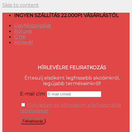
Skip to content
INGYEN SZÁLLÍTÁS 22.000Ft VÁSÁRLÁSTÓL
Ügyfélszolgálat
Rólunk
GYIK
Hírlevél
HÍRLEVÉLRE FELIRATKOZÁS
Értesülj elsőként legfrissebb akcióinkról,
legújabb termékeinkről!
E-mail cím:
Elolvastam és elfogadom a felhasználási
feltételeket