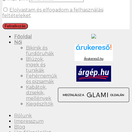
Elolvastam és elfogadom a felhasználási
feltételeket
Főoldal
Női
Bikinik és
fürdőruhák
Blúzok,
Árukereső.hu
ingek és
tunikák
Fehérneműk
és pizsamák
Kabátok,
dzsekik,
mellények
Kiegészítők
Rólunk
Impresszum
Blog