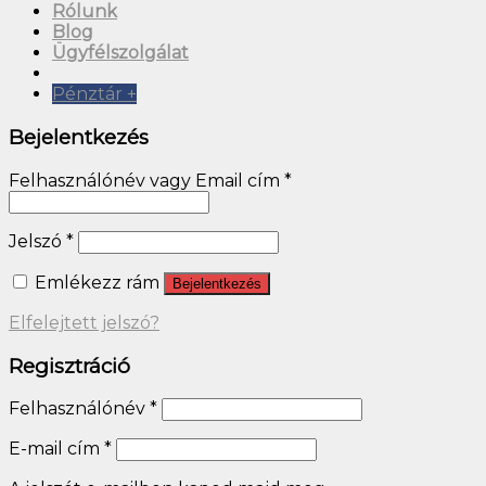
Rólunk
Blog
Ügyfélszolgálat
Pénztár
+
Bejelentkezés
Felhasználónév vagy Email cím
*
Jelszó
*
Emlékezz rám
Bejelentkezés
Elfelejtett jelszó?
Regisztráció
Felhasználónév
*
E-mail cím
*