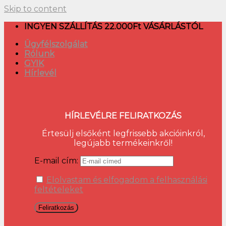
Skip to content
INGYEN SZÁLLÍTÁS 22.000Ft VÁSÁRLÁSTÓL
Ügyfélszolgálat
Rólunk
GYIK
Hírlevél
HÍRLEVÉLRE FELIRATKOZÁS
Értesülj elsőként legfrissebb akcióinkról,
legújabb termékeinkről!
E-mail cím:
Elolvastam és elfogadom a felhasználási
feltételeket