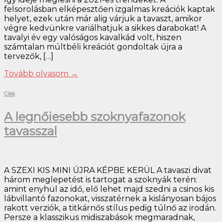
felsorolásban elképesztően izgalmas kreációk kaptak
helyet, ezek után már alig várjuk a tavaszt, amikor
végre kedvünkre variálhatjuk a sikkes darabokat! A
tavalyi év egy valóságos kavalkád volt, hiszen
számtalan múltbéli kreációt gondoltak újra a
tervezők, […]
Tovább olvasom
→
Cikk
A legnőiesebb szoknyafazonok
tavasszal
A SZEXI KIS MINI ÚJRA KÉPBE KERÜL A tavaszi divat
három meglepetést is tartogat a szoknyák terén:
amint enyhül az idő, elő lehet majd szedni a csinos kis
lábvillantó fazonokat, visszatérnek a kislányosan bájos
rakott verziók, a titkárnős stílus pedig túlnő az irodán.
Persze a klasszikus midiszabások megmaradnak,