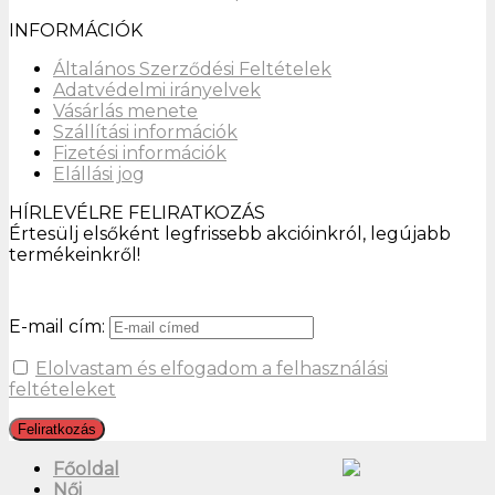
INFORMÁCIÓK
Általános Szerződési Feltételek
Adatvédelmi irányelvek
Vásárlás menete
Szállítási információk
Fizetési információk
Elállási jog
HÍRLEVÉLRE FELIRATKOZÁS
Értesülj elsőként legfrissebb akcióinkról, legújabb
termékeinkről!
E-mail cím:
Elolvastam és elfogadom a felhasználási
feltételeket
Főoldal
Női