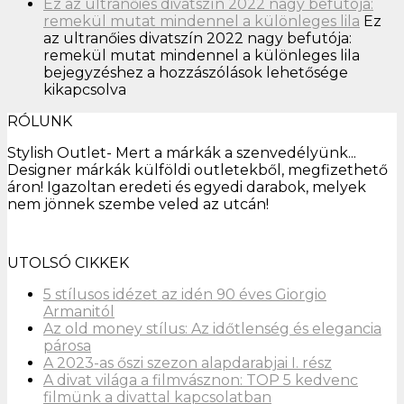
Ez az ultranőies divatszín 2022 nagy befutója:
remekül mutat mindennel a különleges lila
Ez
az ultranőies divatszín 2022 nagy befutója:
remekül mutat mindennel a különleges lila
bejegyzéshez
a hozzászólások lehetősége
kikapcsolva
RÓLUNK
Stylish Outlet- Mert a márkák a szenvedélyünk...
Designer márkák külföldi outletekből, megfizethető
áron! Igazoltan eredeti és egyedi darabok, melyek
nem jönnek szembe veled az utcán!
UTOLSÓ CIKKEK
5 stílusos idézet az idén 90 éves Giorgio
Armanitól
Az old money stílus: Az időtlenség és elegancia
párosa
A 2023-as őszi szezon alapdarabjai I. rész
A divat világa a filmvásznon: TOP 5 kedvenc
filmünk a divattal kapcsolatban