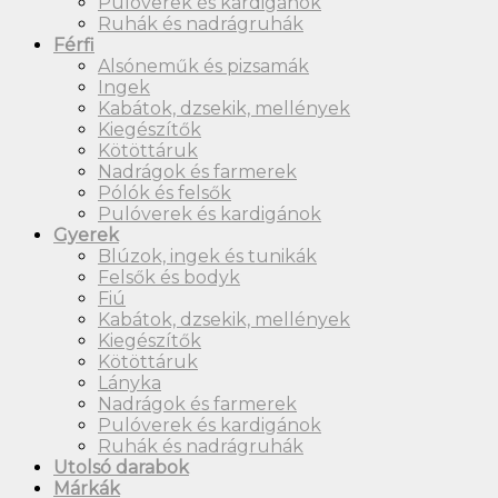
Pulóverek és kardigánok
Ruhák és nadrágruhák
Férfi
Alsóneműk és pizsamák
Ingek
Kabátok, dzsekik, mellények
Kiegészítők
Kötöttáruk
Nadrágok és farmerek
Pólók és felsők
Pulóverek és kardigánok
Gyerek
Blúzok, ingek és tunikák
Felsők és bodyk
Fiú
Kabátok, dzsekik, mellények
Kiegészítők
Kötöttáruk
Lányka
Nadrágok és farmerek
Pulóverek és kardigánok
Ruhák és nadrágruhák
Utolsó darabok
Márkák