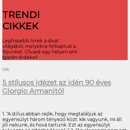
TRENDI
CIKKEK
Legfrissebb hírek a divat
világából, melyekre felkaptuk a
fejünket. Olvasd egy helyen ami
igazán érdekel!
Cikk
5 stílusos idézet az idén 90 éves
Giorgio Armanitól
1. “A stílus abban rejlik, hogy megtaláljuk az
egyensúlyt három tényező közt: kik vagyunk, mi áll
jól nekünk, és hová tartunk. Ezt az egyensúlyt