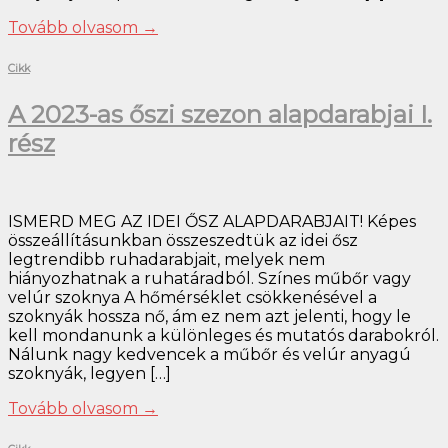
Tovább olvasom
→
Cikk
A 2023-as őszi szezon alapdarabjai I.
rész
ISMERD MEG AZ IDEI ŐSZ ALAPDARABJAIT! Képes
összeállításunkban összeszedtük az idei ősz
legtrendibb ruhadarabjait, melyek nem
hiányozhatnak a ruhatáradból. Színes műbőr vagy
velúr szoknya A hőmérséklet csökkenésével a
szoknyák hossza nő, ám ez nem azt jelenti, hogy le
kell mondanunk a különleges és mutatós darabokról.
Nálunk nagy kedvencek a műbőr és velúr anyagú
szoknyák, legyen […]
Tovább olvasom
→