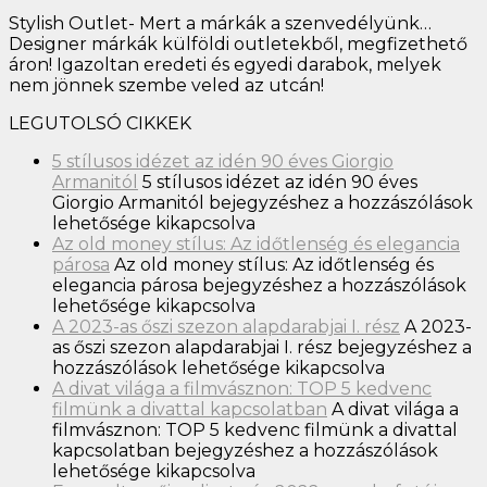
Stylish Outlet- Mert a márkák a szenvedélyünk…
Designer márkák külföldi outletekből, megfizethető
áron! Igazoltan eredeti és egyedi darabok, melyek
nem jönnek szembe veled az utcán!
LEGUTOLSÓ CIKKEK
5 stílusos idézet az idén 90 éves Giorgio
Armanitól
5 stílusos idézet az idén 90 éves
Giorgio Armanitól bejegyzéshez
a hozzászólások
lehetősége kikapcsolva
Az old money stílus: Az időtlenség és elegancia
párosa
Az old money stílus: Az időtlenség és
elegancia párosa bejegyzéshez
a hozzászólások
lehetősége kikapcsolva
A 2023-as őszi szezon alapdarabjai I. rész
A 2023-
as őszi szezon alapdarabjai I. rész bejegyzéshez
a
hozzászólások lehetősége kikapcsolva
A divat világa a filmvásznon: TOP 5 kedvenc
filmünk a divattal kapcsolatban
A divat világa a
filmvásznon: TOP 5 kedvenc filmünk a divattal
kapcsolatban bejegyzéshez
a hozzászólások
lehetősége kikapcsolva