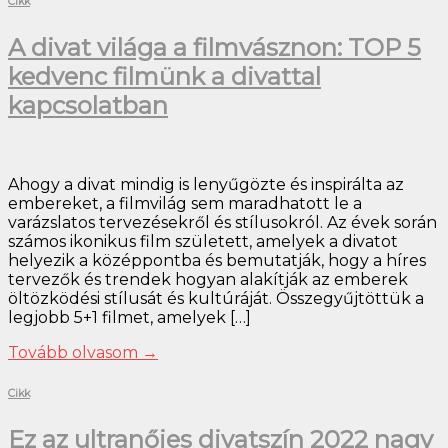
Cikk
A divat világa a filmvásznon: TOP 5
kedvenc filmünk a divattal
kapcsolatban
Ahogy a divat mindig is lenyűgözte és inspirálta az
embereket, a filmvilág sem maradhatott le a
varázslatos tervezésekről és stílusokról. Az évek során
számos ikonikus film született, amelyek a divatot
helyezik a középpontba és bemutatják, hogy a híres
tervezők és trendek hogyan alakítják az emberek
öltözködési stílusát és kultúráját. Összegyűjtöttük a
legjobb 5+1 filmet, amelyek […]
Tovább olvasom
→
Cikk
Ez az ultranőies divatszín 2022 nagy