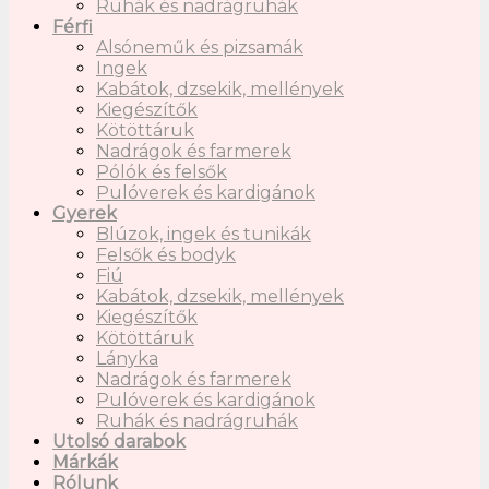
Ruhák és nadrágruhák
Férfi
Alsóneműk és pizsamák
Ingek
Kabátok, dzsekik, mellények
Kiegészítők
Kötöttáruk
Nadrágok és farmerek
Pólók és felsők
Pulóverek és kardigánok
Gyerek
Blúzok, ingek és tunikák
Felsők és bodyk
Fiú
Kabátok, dzsekik, mellények
Kiegészítők
Kötöttáruk
Lányka
Nadrágok és farmerek
Pulóverek és kardigánok
Ruhák és nadrágruhák
Utolsó darabok
Márkák
Rólunk