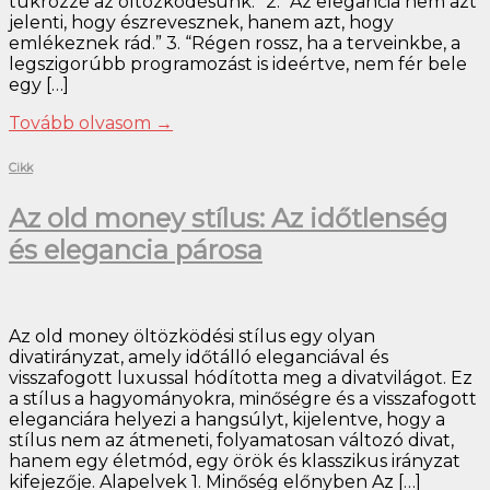
tükrözze az öltözködésünk.” 2. “Az elegancia nem azt
jelenti, hogy észrevesznek, hanem azt, hogy
emlékeznek rád.” 3. “Régen rossz, ha a terveinkbe, a
legszigorúbb programozást is ideértve, nem fér bele
egy […]
Tovább olvasom
→
Cikk
Az old money stílus: Az időtlenség
és elegancia párosa
Az old money öltözködési stílus egy olyan
divatirányzat, amely időtálló eleganciával és
visszafogott luxussal hódította meg a divatvilágot. Ez
a stílus a hagyományokra, minőségre és a visszafogott
eleganciára helyezi a hangsúlyt, kijelentve, hogy a
stílus nem az átmeneti, folyamatosan változó divat,
hanem egy életmód, egy örök és klasszikus irányzat
kifejezője. Alapelvek 1. Minőség előnyben Az […]