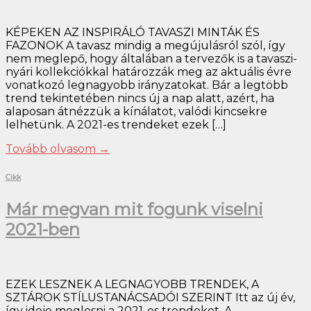
KÉPEKEN AZ INSPIRÁLÓ TAVASZI MINTÁK ÉS
FAZONOK A tavasz mindig a megújulásról szól, így
nem meglepő, hogy általában a tervezők is a tavaszi-
nyári kollekciókkal határozzák meg az aktuális évre
vonatkozó legnagyobb irányzatokat. Bár a legtöbb
trend tekintetében nincs új a nap alatt, azért, ha
alaposan átnézzük a kínálatot, valódi kincsekre
lelhetünk. A 2021-es trendeket ezek […]
Tovább olvasom
→
Cikk
Már megvan mit fogunk viselni
2021-ben
EZEK LESZNEK A LEGNAGYOBB TRENDEK, A
SZTÁROK STÍLUSTANÁCSADÓI SZERINT Itt az új év,
így ideje meglesni a 2021-es trendeket. A