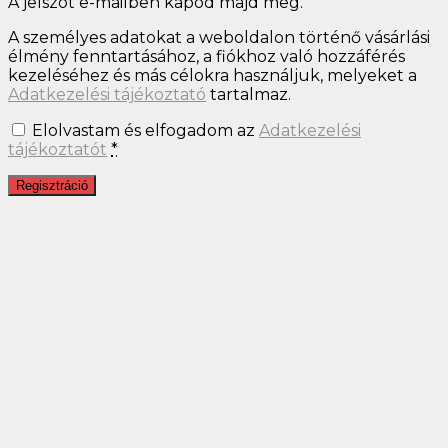
A jelszót e-mailben kapod majd meg.
A személyes adatokat a weboldalon történő vásárlási
élmény fenntartásához, a fiókhoz való hozzáférés
kezeléséhez és más célokra használjuk, melyeket a
Adatkezelési tájékoztató
tartalmaz.
Elolvastam és elfogadom az
Adatkezelési
tájékoztatót
*
Regisztráció
Close
this
module
FELIRATKOZÁS
Nem akarok kedvezményesen vásárolni. Nem érdekel!