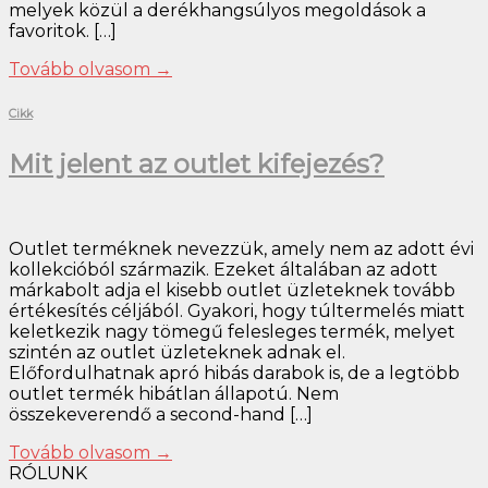
melyek közül a derékhangsúlyos megoldások a
favoritok. […]
Tovább olvasom
→
Cikk
Mit jelent az outlet kifejezés?
Outlet terméknek nevezzük, amely nem az adott évi
kollekcióból származik. Ezeket általában az adott
márkabolt adja el kisebb outlet üzleteknek tovább
értékesítés céljából. Gyakori, hogy túltermelés miatt
keletkezik nagy tömegű felesleges termék, melyet
szintén az outlet üzleteknek adnak el.
Előfordulhatnak apró hibás darabok is, de a legtöbb
outlet termék hibátlan állapotú. Nem
összekeverendő a second-hand […]
Tovább olvasom
→
RÓLUNK