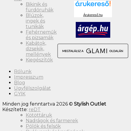
Bikinik és
fürdőruhák
Blúzok,
Árukereső.hu
ingek és
tunikák
Fehérneműk
és pizsamák
Kabátok,
dzsekik,
mellények
Kiegészítők
Rólunk
Impresszum
Blog
Ügyfélszolgálat
GYIK
Minden jog fenntartva 2026 ©
Stylish Outlet
Készítette:
reDT
Kötöttáruk
Nadrágok és farmerek
Pólók és felsők