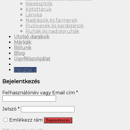
Kiegészítők
Kötöttáruk
Lányka
Nadrágok és farmerek
Pulóverek és kardigánok
Ruhák és nadrágruhák
Utolsó darabok
Márkák
Rólunk
Blog
Ügyfélszolgálat
Pénztár
+
Bejelentkezés
Felhasználónév vagy Email cím
*
Jelszó
*
Emlékezz rám
Bejelentkezés