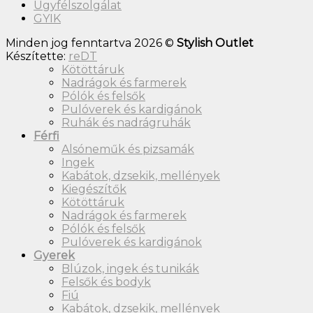
Ügyfélszolgálat
GYIK
Minden jog fenntartva 2026 ©
Stylish Outlet
Készítette:
reDT
Kötöttáruk
Nadrágok és farmerek
Pólók és felsők
Pulóverek és kardigánok
Ruhák és nadrágruhák
Férfi
Alsóneműk és pizsamák
Ingek
Kabátok, dzsekik, mellények
Kiegészítők
Kötöttáruk
Nadrágok és farmerek
Pólók és felsők
Pulóverek és kardigánok
Gyerek
Blúzok, ingek és tunikák
Felsők és bodyk
Fiú
Kabátok, dzsekik, mellények