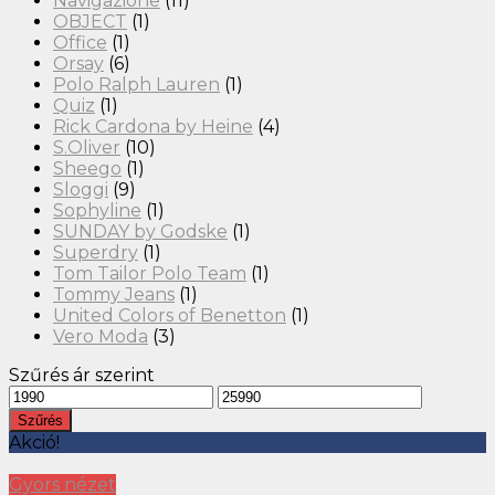
Navigazione
(11)
OBJECT
(1)
Office
(1)
Orsay
(6)
Polo Ralph Lauren
(1)
Quiz
(1)
Rick Cardona by Heine
(4)
S.Oliver
(10)
Sheego
(1)
Sloggi
(9)
Sophyline
(1)
SUNDAY by Godske
(1)
Superdry
(1)
Tom Tailor Polo Team
(1)
Tommy Jeans
(1)
United Colors of Benetton
(1)
Vero Moda
(3)
Szűrés ár szerint
Szűrés
Akció!
Gyors nézet