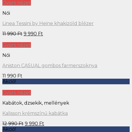
Gyors nézet
Női
Linea Tessini by Heine khakizöld blézer
11 990
Ft
9 990
Ft
Gyors nézet
Női
Aniston CASUAL gombos farmerszoknya
11 990
Ft
Akció!
Gyors nézet
Kabátok, dzsekik, mellények
Kalisson krémszínű kabátka
12 990
Ft
9 990
Ft
Akció!