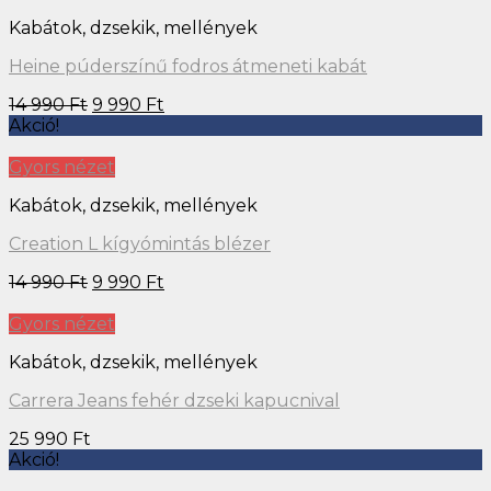
Kabátok, dzsekik, mellények
Heine púderszínű fodros átmeneti kabát
14 990
Ft
9 990
Ft
Akció!
Gyors nézet
Kabátok, dzsekik, mellények
Creation L kígyómintás blézer
14 990
Ft
9 990
Ft
Gyors nézet
Kabátok, dzsekik, mellények
Carrera Jeans fehér dzseki kapucnival
25 990
Ft
Akció!