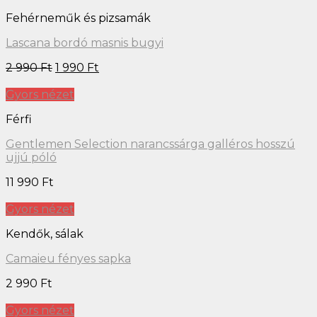
Fehérneműk és pizsamák
Lascana bordó masnis bugyi
2 990
Ft
1 990
Ft
Gyors nézet
Férfi
Gentlemen Selection narancssárga galléros hosszú
ujjú póló
11 990
Ft
Gyors nézet
Kendők, sálak
Camaieu fényes sapka
2 990
Ft
Gyors nézet