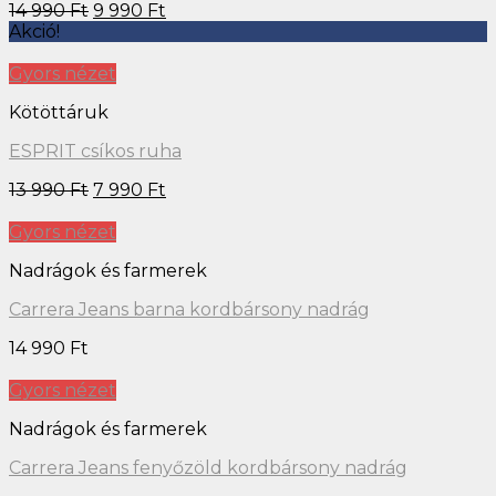
14 990
Ft
9 990
Ft
Akció!
Gyors nézet
Kötöttáruk
ESPRIT csíkos ruha
13 990
Ft
7 990
Ft
Gyors nézet
Nadrágok és farmerek
Carrera Jeans barna kordbársony nadrág
14 990
Ft
Gyors nézet
Nadrágok és farmerek
Carrera Jeans fenyőzöld kordbársony nadrág