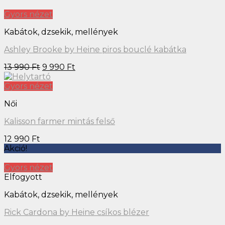
Gyors nézet
Kabátok, dzsekik, mellények
Ashley Brooke by Heine piros bouclé kabátka
13 990
Ft
9 990
Ft
Gyors nézet
Női
Kalisson farmer mintás felső
12 990
Ft
Akció!
Gyors nézet
Elfogyott
Kabátok, dzsekik, mellények
Rick Cardona by Heine csíkos blézer