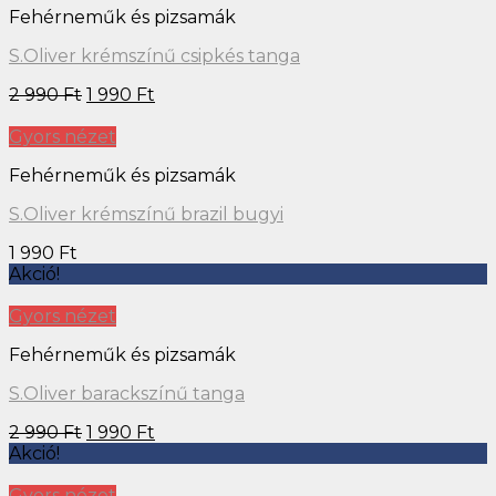
Fehérneműk és pizsamák
S.Oliver krémszínű csipkés tanga
2 990
Ft
1 990
Ft
Gyors nézet
Fehérneműk és pizsamák
S.Oliver krémszínű brazil bugyi
1 990
Ft
Akció!
Gyors nézet
Fehérneműk és pizsamák
S.Oliver barackszínű tanga
2 990
Ft
1 990
Ft
Akció!
Gyors nézet