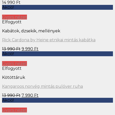
14 990
Ft
Akció!
Gyors nézet
Elfogyott
Kabátok, dzsekik, mellények
Rick Cardona by Heine etnikai mintás kabátka
13 990
Ft
9 990
Ft
Akció!
Gyors nézet
Elfogyott
Kötöttáruk
Kangaroos norvég mintás pulóver ruha
13 990
Ft
7 990
Ft
Akció!
Gyors nézet