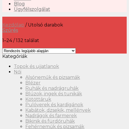
Blog
Ügyfélszolgálat
Kezdőlap
/
Utolsó darabok
Szűrés
1–24 / 132 találat
Kategóriák
Topok és ujjatlanok
Női
Alsóneműk és pizsamák
Blézer
Ruhák és nadrágruhák
Blúzok, ingek és tunikák
Kötöttáruk
Pulóverek és kardigánok
Kabátok, dzsekik, mellények
Nadrágok és farmerek
Bikinik és fürdőruhák
Fehérneműk és pizsamák