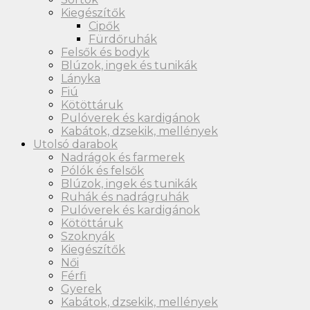
Kiegészítők
Cipők
Fürdőruhák
Felsők és bodyk
Blúzok, ingek és tunikák
Lányka
Fiú
Kötöttáruk
Pulóverek és kardigánok
Kabátok, dzsekik, mellények
Utolsó darabok
Nadrágok és farmerek
Pólók és felsők
Blúzok, ingek és tunikák
Ruhák és nadrágruhák
Pulóverek és kardigánok
Kötöttáruk
Szoknyák
Kiegészítők
Női
Férfi
Gyerek
Kabátok, dzsekik, mellények