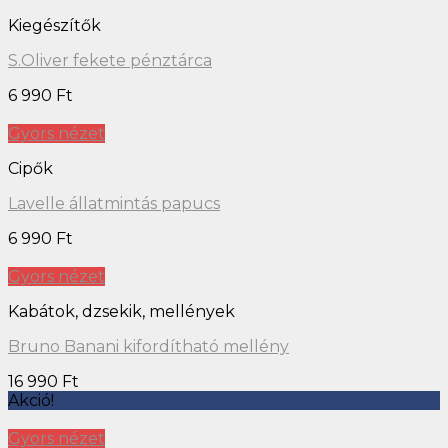
Kiegészítők
S.Oliver fekete pénztárca
6 990
Ft
Gyors nézet
Cipők
Lavelle állatmintás papucs
6 990
Ft
Gyors nézet
Kabátok, dzsekik, mellények
Bruno Banani kifordítható mellény
16 990
Ft
Akció!
Gyors nézet