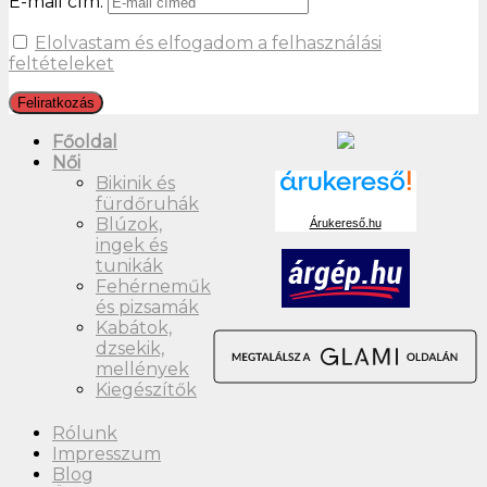
E-mail cím:
Elolvastam és elfogadom a felhasználási
feltételeket
Főoldal
Női
Bikinik és
fürdőruhák
Blúzok,
Árukereső.hu
ingek és
tunikák
Fehérneműk
és pizsamák
Kabátok,
dzsekik,
mellények
Kiegészítők
Rólunk
Impresszum
Blog