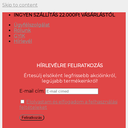
Skip to content
INGYEN SZÁLLÍTÁS 22.000Ft VÁSÁRLÁSTÓL
Ügyfélszolgálat
Rólunk
GYIK
Hírlevél
HÍRLEVÉLRE FELIRATKOZÁS
Értesülj elsőként legfrissebb akcióinkról,
legújabb termékeinkről!
E-mail cím:
Elolvastam és elfogadom a felhasználási
feltételeket