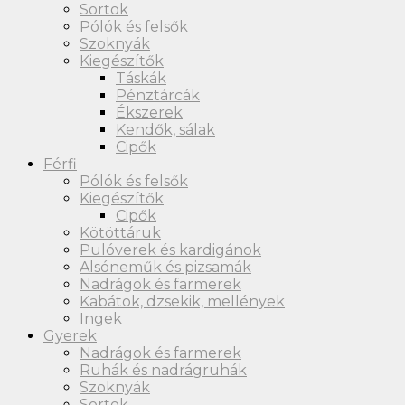
Sortok
Pólók és felsők
Szoknyák
Kiegészítők
Táskák
Pénztárcák
Ékszerek
Kendők, sálak
Cipők
Férfi
Pólók és felsők
Kiegészítők
Cipők
Kötöttáruk
Pulóverek és kardigánok
Alsóneműk és pizsamák
Nadrágok és farmerek
Kabátok, dzsekik, mellények
Ingek
Gyerek
Nadrágok és farmerek
Ruhák és nadrágruhák
Szoknyák
Sortok