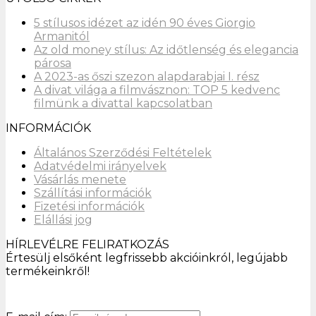
5 stílusos idézet az idén 90 éves Giorgio
Armanitól
Az old money stílus: Az időtlenség és elegancia
párosa
A 2023-as őszi szezon alapdarabjai I. rész
A divat világa a filmvásznon: TOP 5 kedvenc
filmünk a divattal kapcsolatban
INFORMÁCIÓK
Általános Szerződési Feltételek
Adatvédelmi irányelvek
Vásárlás menete
Szállítási információk
Fizetési információk
Elállási jog
HÍRLEVÉLRE FELIRATKOZÁS
Értesülj elsőként legfrissebb akcióinkról, legújabb
termékeinkről!