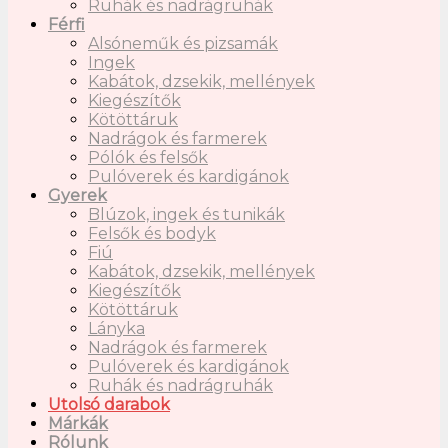
Ruhák és nadrágruhák
Férfi
Alsóneműk és pizsamák
Ingek
Kabátok, dzsekik, mellények
Kiegészítők
Kötöttáruk
Nadrágok és farmerek
Pólók és felsők
Pulóverek és kardigánok
Gyerek
Blúzok, ingek és tunikák
Felsők és bodyk
Fiú
Kabátok, dzsekik, mellények
Kiegészítők
Kötöttáruk
Lányka
Nadrágok és farmerek
Pulóverek és kardigánok
Ruhák és nadrágruhák
Utolsó darabok
Márkák
Rólunk