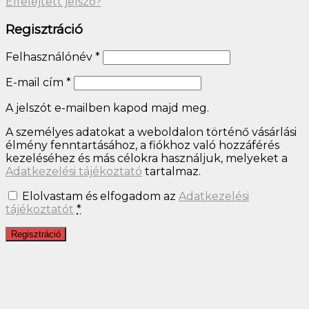
Elfelejtett jelszó?
Regisztráció
Felhasználónév
*
E-mail cím
*
A jelszót e-mailben kapod majd meg.
A személyes adatokat a weboldalon történő vásárlási
élmény fenntartásához, a fiókhoz való hozzáférés
kezeléséhez és más célokra használjuk, melyeket a
Adatkezelési tájékoztató
tartalmaz.
Elolvastam és elfogadom az
Adatkezelési
tájékoztatót
*
Regisztráció
Close
this
module