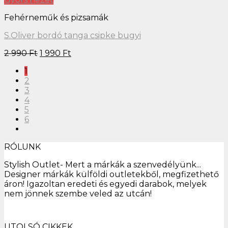
Fehérneműk és pizsamák
S.Oliver bordó tanga csipke bugyi
2 990
Ft
1 990
Ft
1
2
3
4
5
6
RÓLUNK
Stylish Outlet- Mert a márkák a szenvedélyünk...
Designer márkák külföldi outletekből, megfizethető
áron! Igazoltan eredeti és egyedi darabok, melyek
nem jönnek szembe veled az utcán!
UTOLSÓ CIKKEK